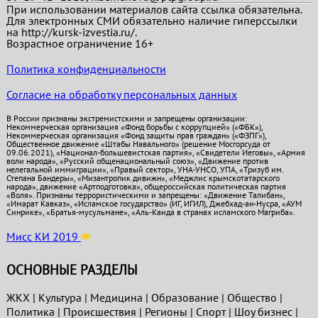
При использовании материалов сайта ссылка обязательна.
Для электронных СМИ обязательно наличие гиперссылки
на http://kursk-izvestia.ru/.
Возрастное ограничение 16+
Политика конфиденциальности
Согласие на обработку персональных данных
В России признаны экстремистскими и запрещены организации:
Некоммерческая организация «Фонд борьбы с коррупцией» («ФБК»),
Некоммерческая организация «Фонд защиты прав граждан» («ФЗПГ»),
Общественное движение «Штабы Навального» (решение Мосгорсуда от
09.06.2021), «Национал-большевистская партия», «Свидетели Иеговы», «Армия
воли народа», «Русский общенациональный союз», «Движение против
нелегальной иммиграции», «Правый сектор», УНА-УНСО, УПА, «Тризуб им.
Степана Бандеры», «Мизантропик дивижн», «Меджлис крымскотатарского
народа», движение «Артподготовка», общероссийская политическая партия
«Воля». Признаны террористическими и запрещены: «Движение Талибан»,
«Имарат Кавказ», «Исламское государство» (ИГ, ИГИЛ), Джебхад-ан-Нусра, «АУМ
Синрике», «Братья-мусульмане», «Аль-Каида в странах исламского Магриба».
Мисс КИ 2019
ОСНОВНЫЕ РАЗДЕЛЫ
ЖКХ
|
Культура
|
Медицина
|
Образование
|
Общество
|
Политика
|
Проиcшествия
|
Регионы
|
Спорт
|
Шоу бизнес
|