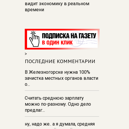
видит экономику в реальном
времени
12:26
В Курске перекроют
движение на участке улицы
Карла Маркса
12:17
В Курске прокуратура
добивается возмещения для
>
девочки - подростка ущерба за
побои
ПОСЛЕДНИЕ КОММЕНТАРИИ
11:58
В Курской области
В Железногорске нужна 100%
обрушившаяся стена повлекла
зачистка местных органов власти
возбуждение уголовного дела в
о...
отношении ИП
Считать среднюю зарплату
11:52
В Курске прокуратура
можно по-разному. Одно дело
добивается выплаты более 1 млн
предлаг...
рублей зарплаты 32-м
работникам
ну, надо же.. а я думала, средняя