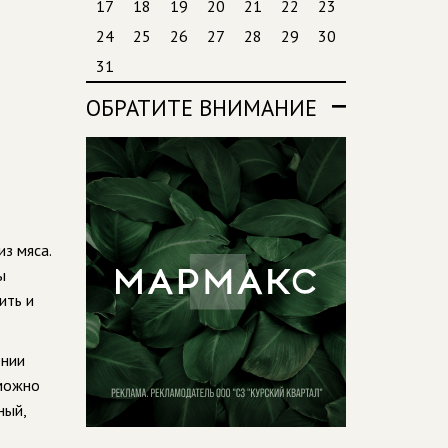
17
18
19
20
21
22
23
24
25
26
27
28
29
30
31
ОБРАТИТЕ ВНИМАНИЕ
з мяса.
ы
ить и
ении
 можно
ный,