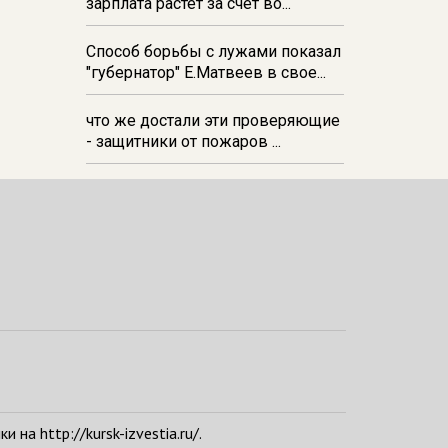
зарплата растёт за счёт во...
Способ борьбы с лужами показал
"губернатор" Е.Матвеев в свое...
что же достали эти проверяющие
- защитники от пожаров ...
а http://kursk-izvestia.ru/.