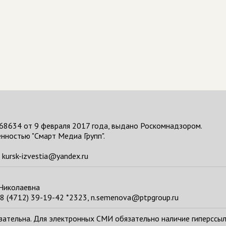
68634 от 9 февраля 2017 года, выдано Роскомнадзором.
нностью "Смарт Медиа Групп".
kursk-izvestia@yandex.ru
 Николаевна
8 (4712) 39-19-42 *2323, n.semenova@ptpgroup.ru
тельна. Для электронных СМИ обязательно наличие гиперссылки н