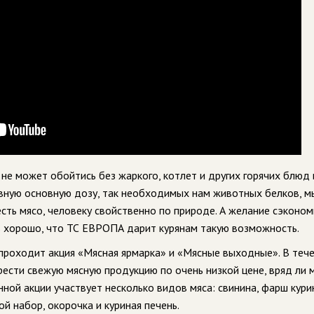
не может обойтись без жаркого, котлет и других горячих блюд и
невную основную дозу, так необходимых нам животных белков, м
сть мясо, человеку свойственно по природе. А желание сэконом
нь хорошо, что ТС ЕВРОПА дарит курянам такую возможность.
и проходит акция «Мясная ярмарка» и «Мясные выходные». В теч
ести свежую мясную продукцию по очень низкой цене, вряд ли
нной акции участвует несколько видов мяса: свинина, фарш кури
й набор, окорочка и куриная печень.