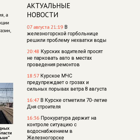
АКТУАЛЬНЫЕ
НОВОСТИ
я, а
кции
07 августа 21:19
В
азин,
железногорской горбольнице
решили проблему нехватки воды
20:48
Курских водителей просят
не парковать авто в местах
проведения ремонтов
18:57
Курское МЧС
предупреждает о грозах и
сильных порывах ветра 8 августа
16:47
В Курске отметили 70-летие
Дня строителя
16:36
Прокуратура держит на
контроле ситуацию с
дных
водоснабжением в
бласти
Железногорске
льше"