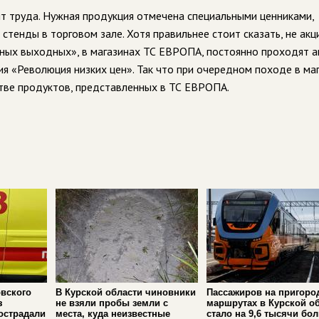
ит труда. Нужная продукция отмечена специальными ценниками,
стенды в торговом зале. Хотя правильнее стоит сказать, не акци
сных выходных», в магазинах ТС ЕВРОПА, постоянно проходят а
ия «Революция низких цен». Так что при очередном походе в маг
ве продуктов, представленных в ТС ЕВРОПА.
вского
В Курской области чиновники
Пассажиров на пригоро
з
не взяли пробы земли с
маршрутах в Курской о
острадали
места, куда неизвестные
стало на 9,6 тысячи бо