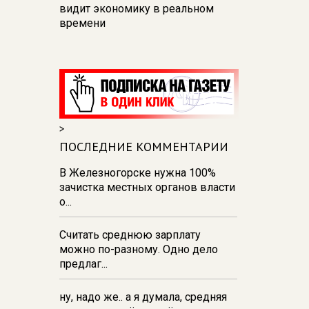
видит экономику в реальном
времени
12:26
В Курске перекроют
движение на участке улицы
Карла Маркса
12:17
В Курске прокуратура
добивается возмещения для
>
девочки - подростка ущерба за
побои
ПОСЛЕДНИЕ КОММЕНТАРИИ
11:58
В Курской области
В Железногорске нужна 100%
обрушившаяся стена повлекла
зачистка местных органов власти
возбуждение уголовного дела в
о...
отношении ИП
Считать среднюю зарплату
11:52
В Курске прокуратура
можно по-разному. Одно дело
добивается выплаты более 1 млн
предлаг...
рублей зарплаты 32-м
работникам
ну, надо же.. а я думала, средняя