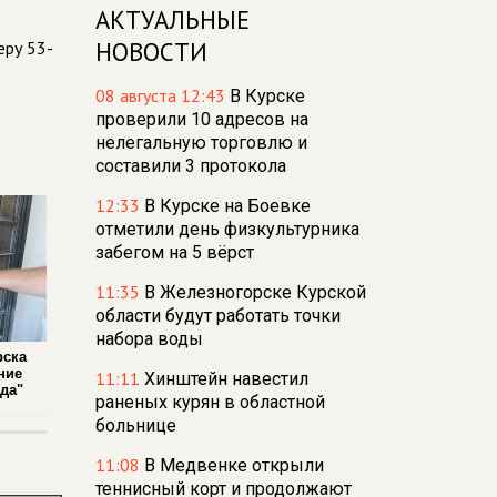
АКТУАЛЬНЫЕ
НОВОСТИ
еру 53-
08 августа 12:43
В Курске
проверили 10 адресов на
нелегальную торговлю и
составили 3 протокола
12:33
В Курске на Боевке
отметили день физкультурника
забегом на 5 вёрст
11:35
В Железногорске Курской
области будут работать точки
набора воды
рска
ние
11:11
Хинштейн навестил
да"
раненых курян в областной
больнице
11:08
В Медвенке открыли
теннисный корт и продолжают