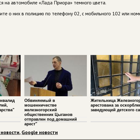
я на автомобиле «Лада Приора» темного цвета.
те о них в полицию по телефону 02, с мобильного 102 или ном
инвалид
Обвиняемый в
Жительница Железного
лей,
мошенничестве
арестована за оскорбле
арства"
железногорский
заведующей детского са
общественник Цыганов
отправлен под домашний
арест"
 новости
,
Google новости