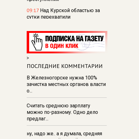
09:17
Над Курской областью за
сутки перехватили
250 дронов — Хинштейн
07 августа 21:19
В
железногорской горбольнице
решили проблему нехватки воды
>
20:48
Курских водителей просят
не парковать авто в местах
ПОСЛЕДНИЕ КОММЕНТАРИИ
проведения ремонтов
В Железногорске нужна 100%
18:57
Курское МЧС
зачистка местных органов власти
предупреждает о грозах и
о...
сильных порывах ветра 8 августа
Считать среднюю зарплату
16:47
В Курске отметили 70-летие
можно по-разному. Одно дело
Дня строителя
предлаг...
ну, надо же.. а я думала, средняя