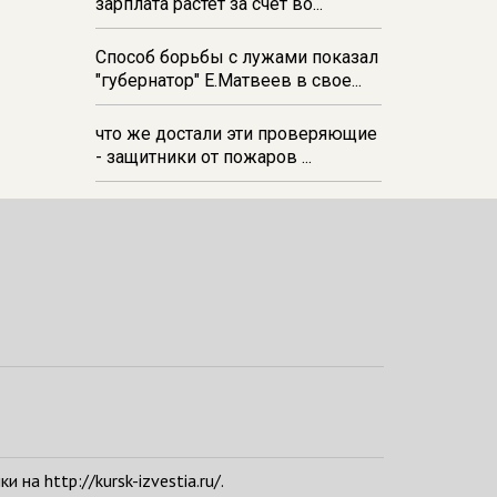
зарплата растёт за счёт во...
Способ борьбы с лужами показал
"губернатор" Е.Матвеев в свое...
что же достали эти проверяющие
- защитники от пожаров ...
а http://kursk-izvestia.ru/.