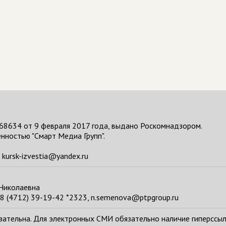
68634 от 9 февраля 2017 года, выдано Роскомнадзором.
нностью "Смарт Медиа Групп".
kursk-izvestia@yandex.ru
 Николаевна
8 (4712) 39-19-42 *2323, n.semenova@ptpgroup.ru
тельна. Для электронных СМИ обязательно наличие гиперссылки н