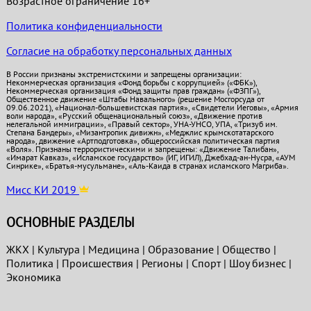
Возрастное ограничение 16+
Политика конфиденциальности
Согласие на обработку персональных данных
В России признаны экстремистскими и запрещены организации:
Некоммерческая организация «Фонд борьбы с коррупцией» («ФБК»),
Некоммерческая организация «Фонд защиты прав граждан» («ФЗПГ»),
Общественное движение «Штабы Навального» (решение Мосгорсуда от
09.06.2021), «Национал-большевистская партия», «Свидетели Иеговы», «Армия
воли народа», «Русский общенациональный союз», «Движение против
нелегальной иммиграции», «Правый сектор», УНА-УНСО, УПА, «Тризуб им.
Степана Бандеры», «Мизантропик дивижн», «Меджлис крымскотатарского
народа», движение «Артподготовка», общероссийская политическая партия
«Воля». Признаны террористическими и запрещены: «Движение Талибан»,
«Имарат Кавказ», «Исламское государство» (ИГ, ИГИЛ), Джебхад-ан-Нусра, «АУМ
Синрике», «Братья-мусульмане», «Аль-Каида в странах исламского Магриба».
Мисс КИ 2019
ОСНОВНЫЕ РАЗДЕЛЫ
ЖКХ
|
Культура
|
Медицина
|
Образование
|
Общество
|
Политика
|
Проиcшествия
|
Регионы
|
Спорт
|
Шоу бизнес
|
Экономика