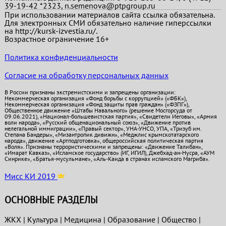
39-19-42 *2323, n.semenova@ptpgroup.ru
При использовании материалов сайта ссылка обязательна.
Для электронных СМИ обязательно наличие гиперссылки
на http://kursk-izvestia.ru/.
Возрастное ограничение 16+
Политика конфиденциальности
Согласие на обработку персональных данных
В России признаны экстремистскими и запрещены организации:
Некоммерческая организация «Фонд борьбы с коррупцией» («ФБК»),
Некоммерческая организация «Фонд защиты прав граждан» («ФЗПГ»),
Общественное движение «Штабы Навального» (решение Мосгорсуда от
09.06.2021), «Национал-большевистская партия», «Свидетели Иеговы», «Армия
воли народа», «Русский общенациональный союз», «Движение против
нелегальной иммиграции», «Правый сектор», УНА-УНСО, УПА, «Тризуб им.
Степана Бандеры», «Мизантропик дивижн», «Меджлис крымскотатарского
народа», движение «Артподготовка», общероссийская политическая партия
«Воля». Признаны террористическими и запрещены: «Движение Талибан»,
«Имарат Кавказ», «Исламское государство» (ИГ, ИГИЛ), Джебхад-ан-Нусра, «АУМ
Синрике», «Братья-мусульмане», «Аль-Каида в странах исламского Магриба».
Мисс КИ 2019
ОСНОВНЫЕ РАЗДЕЛЫ
ЖКХ
|
Культура
|
Медицина
|
Образование
|
Общество
|