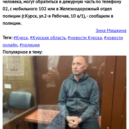
человека, могут обратиться в дежурную часть по телефону
02, с мобильного 102 или в Железнодорожный отдел
полиции (г.Курск, ул.2-я Рабочая, 10 а/1), - сообщили в
полиции.
Зина Мишкина
Теги:
#Курск
,
#Курская область
,
#новости Курска
,
#новости
онлайн
,
#полиция
Популярное в тему: