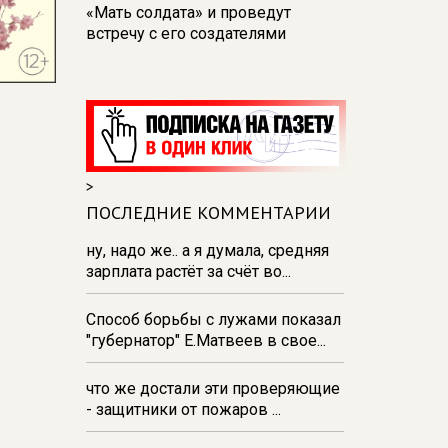
«Мать солдата» и проведут
встречу с его создателями
17:48
В Железногорске пробурят
три дополнительные скважины
из‑за проблем с водоснабжением
17:23
В Курске установили две
камеры ПДД на превышение
>
скорости
ПОСЛЕДНИЕ КОММЕНТАРИИ
16:55
В Курске жителя
Тюменской области осудили за
ну, надо же.. а я думала, средняя
незаконную перевозку
зарплата растёт за счёт во...
взрывчатки
Способ борьбы с лужами показал
16:47
В Курске капремонт дорог
"губернатор" Е.Матвеев в свое...
выполнен на 54%
что же достали эти проверяющие
- защитники от пожаров ...