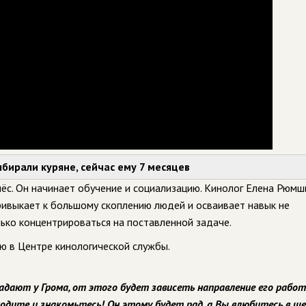
бирали куряне, сейчас ему 7 месяцев
пёс. Он начинает обучение и социализацию. Кинолог Елена Рюмш
привыкает к большому скоплению людей и осваивает навык не
лько концентрироваться на поставленной задаче.
ню в Центре кинологической службы.
адают у Грома, от этого будет зависеть направление его работ
ходите и знакомьтесь! Он этому будет рад, а Вы влюбитесь в ще