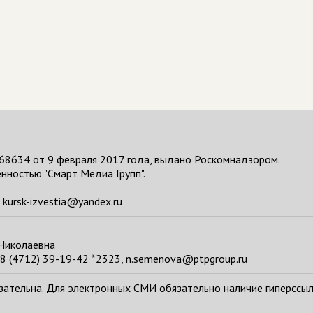
68634 от 9 февраля 2017 года, выдано Роскомнадзором.
нностью "Смарт Медиа Групп".
kursk-izvestia@yandex.ru
 Николаевна
8 (4712) 39-19-42 *2323, n.semenova@ptpgroup.ru
тельна. Для электронных СМИ обязательно наличие гиперссылки н