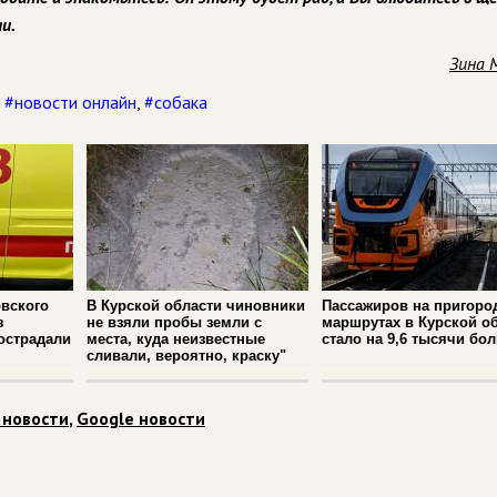
и.
Зина 
,
#новости онлайн
,
#собака
вского
В Курской области чиновники
Пассажиров на пригоро
з
не взяли пробы земли с
маршрутах в Курской о
острадали
места, куда неизвестные
стало на 9,6 тысячи бо
сливали, вероятно, краску"
 новости
,
Google новости