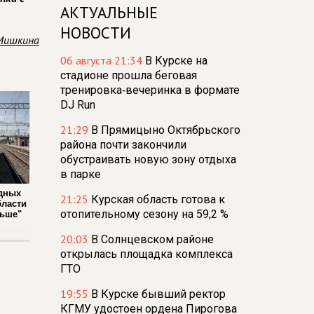
АКТУАЛЬНЫЕ
НОВОСТИ
Мишкина
06 августа 21:34
В Курске на
стадионе прошла беговая
тренировка‑вечеринка в формате
DJ Run
21:29
В Прямицыно Октябрьского
района почти закончили
обустраивать новую зону отдыха
в парке
дных
21:25
Курская область готова к
бласти
отопительному сезону на 59,2 %
льше"
20:03
В Солнцевском районе
открылась площадка комплекса
ГТО
19:55
В Курске бывший ректор
КГМУ удостоен ордена Пирогова