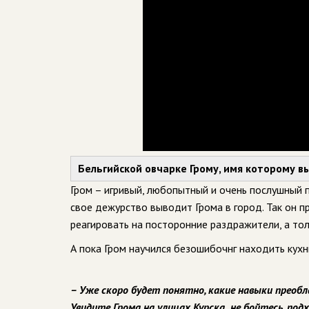
Бельгийской овчарке Грому, имя которому вы
Гром – игривый, любопытный и очень послушный 
свое дежурство выводит Грома в город. Так он 
реагировать на посторонние раздражители, а то
А пока Гром научился безошибочнг находить кух
– Уже скоро будет понятно, какие навыки преобл
Увидите Грома на улицах Курска не бойтесь, под