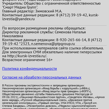
Учредитель: Общество с ограниченной ответственностью
"Смарт Медиа Групп".
Главный редактор:
Зимовский М.А.
Контактные данные редакции: 8 (4712) 39-19-42, kursk-
izvestia@yandex.ru
По вопросам размещения рекламы обращаться:
Директор рекламной службы: Семенова Наталья
Николаевна
Контактные данные редакции: 8-920-265-66-14, 8 (4712)
39-19-42 *2323, n.semenova@ptpgroup.ru
При использовании материалов сайта ссылка обязательна.
Для электронных СМИ обязательно наличие гиперссылки
на http://kursk-izvestia.ru/.
Возрастное ограничение 16+
Политика конфиденциальности
Согласие на обработку персональных данных
В России признаны экстремистскими и запрещены организации:
Некоммерческая организация «Фонд борьбы с коррупцией» («ФБК»),
Некоммерческая организация «Фонд защиты прав граждан» («ФЗПГ»),
Общественное движение «Штабы Навального» (решение Мосгорсуда от
09.06.2021), «Национал-большевистская партия», «Свидетели Иеговы», «Армия
воли народа», «Русский общенациональный союз», «Движение против
нелегальной иммиграции», «Правый сектор», УНА-УНСО, УПА, «Тризуб им.
Степана Бандеры», «Мизантропик дивижн», «Меджлис крымскотатарского
народа», движение «Артподготовка», общероссийская политическая партия