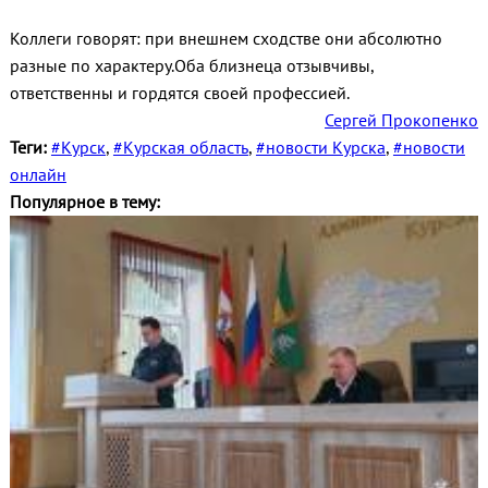
Коллеги говорят: при внешнем сходстве они абсолютно
разные по характеру.Оба близнеца отзывчивы,
ответственны и гордятся своей профессией.
Сергей Прокопенко
Теги:
#Курск
,
#Курская область
,
#новости Курска
,
#новости
онлайн
Популярное в тему: