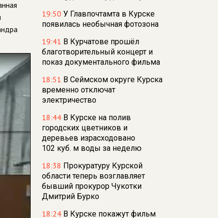
анная
19:50
У Главпочтамта в Курске
и
появилась необычная фотозона
андра
19:41
В Курчатове прошёл
благотворительный концерт и
показ документального фильма
18:51
В Сеймском округе Курска
временно отключат
электричество
18:44
В Курске на полив
городских цветников и
деревьев израсходовано
102 куб. м воды за неделю
18:38
Прокуратуру Курской
области теперь возглавляет
бывший прокурор Чукотки
Дмитрий Бурко
18:24
В Курске покажут фильм