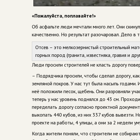
«Пожалуйста, поплавайте!»
Об асфальте люди мечтали много лет. Они скинул
качественно. Но результат разочаровал. Дело в 
Отсев – это мелкозернистый строительный мат
горных пород (гранита, известняка, гравия и дру
Люди просили строителей не класть дорогу поверх
– Подрядчика просили, чтобы сделал дорогу, как
земляной покров. У нас тут была насыпь годами. 
неё положили песок, щебень. Они разровняли уча
теперь у нас уровень поднялся до 43 см. Проход
переделать дорогу согласно проектной документа
выкопать 440 кубов, из них 337 кубов вывезти. Н
проекте на работы, 4 улицы, а они за 2 недели у
Когда жители поняли, что строители не собирают