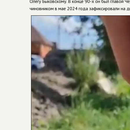
Олегу Быковскому. В конце 90-х он был главой Ч
чиновником в мае 2024 года зафиксировали на д