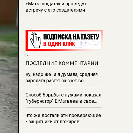
«Мать солдата» и проведут
встречу с его создателями
17:48
В Железногорске пробурят
три дополнительные скважины
из‑за проблем с водоснабжением
17:23
В Курске установили две
камеры ПДД на превышение
>
скорости
ПОСЛЕДНИЕ КОММЕНТАРИИ
16:55
В Курске жителя
Тюменской области осудили за
ну, надо же.. а я думала, средняя
незаконную перевозку
зарплата растёт за счёт во...
взрывчатки
Способ борьбы с лужами показал
16:47
В Курске капремонт дорог
"губернатор" Е.Матвеев в свое...
выполнен на 54%
что же достали эти проверяющие
- защитники от пожаров ...