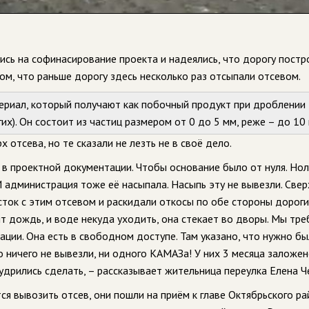
ись на софинасирование проекта и надеялись, что дорогу постр
том, что раньше дорогу здесь несколько раз отсыпали отсевом.
ериал, который получают как побочный продукт при дроблении
гих). Он состоит из частиц размером от 0 до 5 мм, реже – до 10
 отсева, но те сказали не лезть не в своё дело.
 в проектной документации. Чтобы основание было от нуля. Нол
И администрация тоже её насыпала. Насыпь эту не вывезли. Свер
сток с этим отсевом и раскидали откосы по обе стороны дороги
ит дождь, и воде некуда уходить, она стекает во дворы. Мы тр
ции. Она есть в свободном доступе. Там указано, что нужно б
о ничего не вывезли, ни одного КАМАЗа! У них 3 месяца заложен
мудрились сделать, – рассказывает жительница переулка Елена Ч
ся вывозить отсев, они пошли на приём к главе Октябрьского р