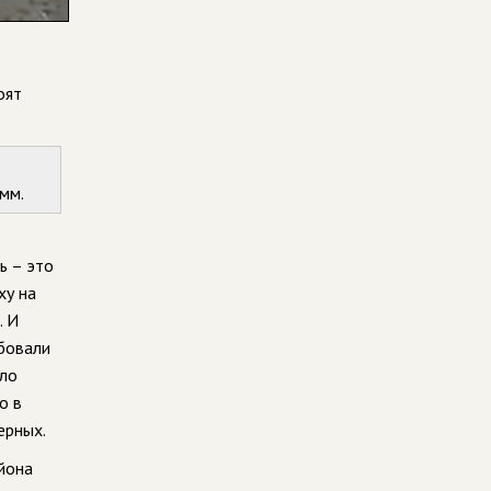
оят
 мм.
ь – это
ху на
. И
ебовали
ыло
о в
ерных.
айона