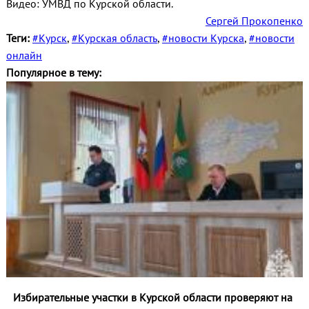
Видео: УМВД по Курской области.
Сергей Прокопенко
Теги:
#Курск
,
#Курская область
,
#новости Курска
,
#новости
онлайн
Популярное в тему:
Избирательные участки в Курской области проверяют на