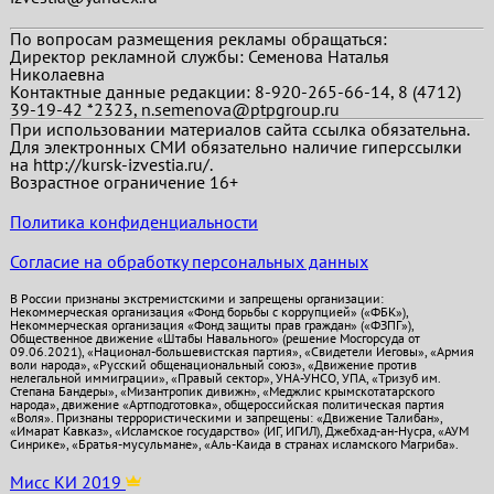
По вопросам размещения рекламы обращаться:
Директор рекламной службы: Семенова Наталья
Николаевна
Контактные данные редакции: 8-920-265-66-14, 8 (4712)
39-19-42 *2323, n.semenova@ptpgroup.ru
При использовании материалов сайта ссылка обязательна.
Для электронных СМИ обязательно наличие гиперссылки
на http://kursk-izvestia.ru/.
Возрастное ограничение 16+
Политика конфиденциальности
Согласие на обработку персональных данных
В России признаны экстремистскими и запрещены организации:
Некоммерческая организация «Фонд борьбы с коррупцией» («ФБК»),
Некоммерческая организация «Фонд защиты прав граждан» («ФЗПГ»),
Общественное движение «Штабы Навального» (решение Мосгорсуда от
09.06.2021), «Национал-большевистская партия», «Свидетели Иеговы», «Армия
воли народа», «Русский общенациональный союз», «Движение против
нелегальной иммиграции», «Правый сектор», УНА-УНСО, УПА, «Тризуб им.
Степана Бандеры», «Мизантропик дивижн», «Меджлис крымскотатарского
народа», движение «Артподготовка», общероссийская политическая партия
«Воля». Признаны террористическими и запрещены: «Движение Талибан»,
«Имарат Кавказ», «Исламское государство» (ИГ, ИГИЛ), Джебхад-ан-Нусра, «АУМ
Синрике», «Братья-мусульмане», «Аль-Каида в странах исламского Магриба».
Мисс КИ 2019