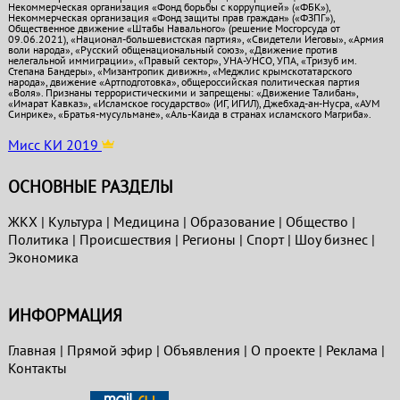
Некоммерческая организация «Фонд борьбы с коррупцией» («ФБК»),
Некоммерческая организация «Фонд защиты прав граждан» («ФЗПГ»),
Общественное движение «Штабы Навального» (решение Мосгорсуда от
09.06.2021), «Национал-большевистская партия», «Свидетели Иеговы», «Армия
воли народа», «Русский общенациональный союз», «Движение против
нелегальной иммиграции», «Правый сектор», УНА-УНСО, УПА, «Тризуб им.
Степана Бандеры», «Мизантропик дивижн», «Меджлис крымскотатарского
народа», движение «Артподготовка», общероссийская политическая партия
«Воля». Признаны террористическими и запрещены: «Движение Талибан»,
«Имарат Кавказ», «Исламское государство» (ИГ, ИГИЛ), Джебхад-ан-Нусра, «АУМ
Синрике», «Братья-мусульмане», «Аль-Каида в странах исламского Магриба».
Мисс КИ 2019
ОСНОВНЫЕ РАЗДЕЛЫ
ЖКХ
|
Культура
|
Медицина
|
Образование
|
Общество
|
Политика
|
Проиcшествия
|
Регионы
|
Спорт
|
Шоу бизнес
|
Экономика
ИНФОРМАЦИЯ
Главная
|
Прямой эфир
|
Объявления
|
О проекте
|
Реклама
|
Контакты