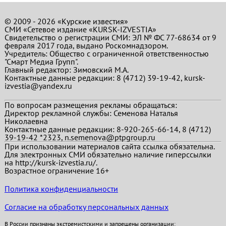
© 2009 - 2026 «Курские известия»
СМИ «Сетевое издание «KURSK-IZVESTIA»
Свидетельство о регистрации СМИ: ЭЛ № ФС 77-68634 от 9
февраля 2017 года, выдано Роскомнадзором.
Учредитель: Общество с ограниченной ответственностью
"Смарт Медиа Групп".
Главный редактор:
Зимовский М.А.
Контактные данные редакции: 8 (4712) 39-19-42, kursk-
izvestia@yandex.ru
По вопросам размещения рекламы обращаться:
Директор рекламной службы: Семенова Наталья
Николаевна
Контактные данные редакции: 8-920-265-66-14, 8 (4712)
39-19-42 *2323, n.semenova@ptpgroup.ru
При использовании материалов сайта ссылка обязательна.
Для электронных СМИ обязательно наличие гиперссылки
на http://kursk-izvestia.ru/.
Возрастное ограничение 16+
Политика конфиденциальности
Согласие на обработку персональных данных
В России признаны экстремистскими и запрещены организации: