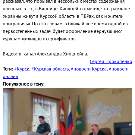
рассказал, что побывал в нескольких местах содержания
пленных, в т.ч., в Виннице. Хинштейн отметил, что граждане
Украины живут в Курской области в ПВРах, как и жители
приграничья. По его словам, в ближайшее время одной из
первостепенных задач будет оформление вернувшимся
курянам жилищных сертификатов.
Видео: тг-канал Александра Хинштейна.
Сергей Прокопенко
Теги:
#Курск
,
#Курская область
,
#новости Курска
,
#новости
онлайн
Популярное в тему: