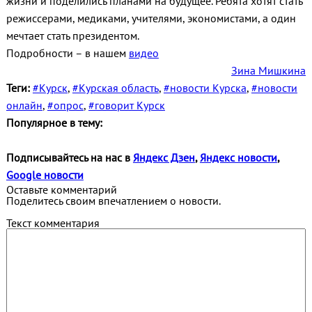
жизни и поделились планами на будущее. Ребята хотят стать
режиссерами, медиками, учителями, экономистами, а один
мечтает стать президентом.
Подробности – в нашем
видео
Зина Мишкина
Теги:
#Курск
,
#Курская область
,
#новости Курска
,
#новости
онлайн
,
#опрос
,
#говорит Курск
Популярное в тему:
Подписывайтесь на нас в
Яндекс Дзен
,
Яндекс новости
,
Google новости
Оставьте комментарий
Поделитесь своим впечатлением о новости.
Текст комментария