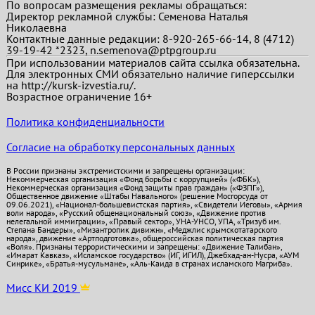
По вопросам размещения рекламы обращаться:
Директор рекламной службы: Семенова Наталья
Николаевна
Контактные данные редакции: 8-920-265-66-14, 8 (4712)
39-19-42 *2323, n.semenova@ptpgroup.ru
При использовании материалов сайта ссылка обязательна.
Для электронных СМИ обязательно наличие гиперссылки
на http://kursk-izvestia.ru/.
Возрастное ограничение 16+
Политика конфиденциальности
Согласие на обработку персональных данных
В России признаны экстремистскими и запрещены организации:
Некоммерческая организация «Фонд борьбы с коррупцией» («ФБК»),
Некоммерческая организация «Фонд защиты прав граждан» («ФЗПГ»),
Общественное движение «Штабы Навального» (решение Мосгорсуда от
09.06.2021), «Национал-большевистская партия», «Свидетели Иеговы», «Армия
воли народа», «Русский общенациональный союз», «Движение против
нелегальной иммиграции», «Правый сектор», УНА-УНСО, УПА, «Тризуб им.
Степана Бандеры», «Мизантропик дивижн», «Меджлис крымскотатарского
народа», движение «Артподготовка», общероссийская политическая партия
«Воля». Признаны террористическими и запрещены: «Движение Талибан»,
«Имарат Кавказ», «Исламское государство» (ИГ, ИГИЛ), Джебхад-ан-Нусра, «АУМ
Синрике», «Братья-мусульмане», «Аль-Каида в странах исламского Магриба».
Мисс КИ 2019