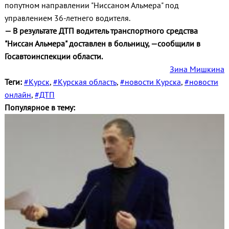
попутном направлении "Ниссаном Альмера" под
управлением 36-летнего водителя.
— В результате ДТП водитель транспортного средства
"Ниссан Альмера" доставлен в больницу, —сообщили в
Госавтоинспекции области.
Зина Мишкина
Теги:
#Курск
,
#Курская область
,
#новости Курска
,
#новости
онлайн
,
#ДТП
Популярное в тему: