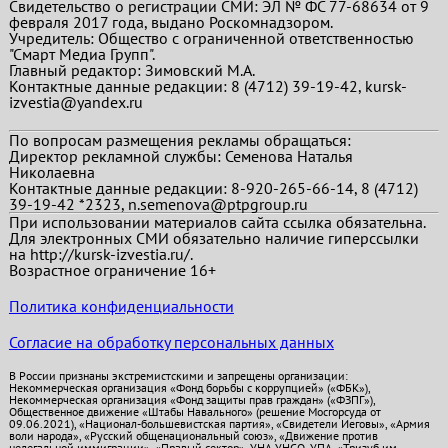
Свидетельство о регистрации СМИ: ЭЛ № ФС 77-68634 от 9
февраля 2017 года, выдано Роскомнадзором.
Учредитель: Общество с ограниченной ответственностью
"Смарт Медиа Групп".
Главный редактор:
Зимовский М.А.
Контактные данные редакции: 8 (4712) 39-19-42, kursk-
izvestia@yandex.ru
По вопросам размещения рекламы обращаться:
Директор рекламной службы: Семенова Наталья
Николаевна
Контактные данные редакции: 8-920-265-66-14, 8 (4712)
39-19-42 *2323, n.semenova@ptpgroup.ru
При использовании материалов сайта ссылка обязательна.
Для электронных СМИ обязательно наличие гиперссылки
на http://kursk-izvestia.ru/.
Возрастное ограничение 16+
Политика конфиденциальности
Согласие на обработку персональных данных
В России признаны экстремистскими и запрещены организации:
Некоммерческая организация «Фонд борьбы с коррупцией» («ФБК»),
Некоммерческая организация «Фонд защиты прав граждан» («ФЗПГ»),
Общественное движение «Штабы Навального» (решение Мосгорсуда от
09.06.2021), «Национал-большевистская партия», «Свидетели Иеговы», «Армия
воли народа», «Русский общенациональный союз», «Движение против
нелегальной иммиграции», «Правый сектор», УНА-УНСО, УПА, «Тризуб им.