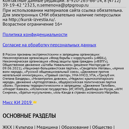
Контактные данные редакции: 8-920-265-66-14, 8 (4712)
39-19-42 *2323, n.semenova@ptpgroup.ru
При использовании материалов сайта ссылка обязательна.
Для электронных СМИ обязательно наличие гиперссылки
на http://kursk-izvestia.ru/.
Возрастное ограничение 16+
Политика конфиденциальности
Согласие на обработку персональных данных
В России признаны экстремистскими и запрещены организации:
Некоммерческая организация «Фонд борьбы с коррупцией» («ФБК»),
Некоммерческая организация «Фонд защиты прав граждан» («ФЗПГ»),
Общественное движение «Штабы Навального» (решение Мосгорсуда от
09.06.2021), «Национал-большевистская партия», «Свидетели Иеговы», «Армия
воли народа», «Русский общенациональный союз», «Движение против
нелегальной иммиграции», «Правый сектор», УНА-УНСО, УПА, «Тризуб им.
Степана Бандеры», «Мизантропик дивижн», «Меджлис крымскотатарского
народа», движение «Артподготовка», общероссийская политическая партия
«Воля». Признаны террористическими и запрещены: «Движение Талибан»,
«Имарат Кавказ», «Исламское государство» (ИГ, ИГИЛ), Джебхад-ан-Нусра, «АУМ
Синрике», «Братья-мусульмане», «Аль-Каида в странах исламского Магриба».
Мисс КИ 2019
ОСНОВНЫЕ РАЗДЕЛЫ
ЖКХ
|
Культура
|
Медицина
|
Образование
|
Общество
|