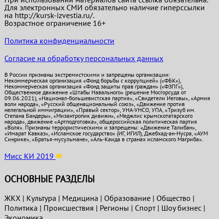
Для электронных СМИ обязательно наличие гиперссылки
на http://kursk-izvestia.ru/.
Возрастное ограничение 16+
Политика конфиденциальности
Согласие на обработку персональных данных
В России признаны экстремистскими и запрещены организации:
Некоммерческая организация «Фонд борьбы с коррупцией» («ФБК»),
Некоммерческая организация «Фонд защиты прав граждан» («ФЗПГ»),
Общественное движение «Штабы Навального» (решение Мосгорсуда от
09.06.2021), «Национал-большевистская партия», «Свидетели Иеговы», «Армия
воли народа», «Русский общенациональный союз», «Движение против
нелегальной иммиграции», «Правый сектор», УНА-УНСО, УПА, «Тризуб им.
Степана Бандеры», «Мизантропик дивижн», «Меджлис крымскотатарского
народа», движение «Артподготовка», общероссийская политическая партия
«Воля». Признаны террористическими и запрещены: «Движение Талибан»,
«Имарат Кавказ», «Исламское государство» (ИГ, ИГИЛ), Джебхад-ан-Нусра, «АУМ
Синрике», «Братья-мусульмане», «Аль-Каида в странах исламского Магриба».
Мисс КИ 2019
ОСНОВНЫЕ РАЗДЕЛЫ
ЖКХ
|
Культура
|
Медицина
|
Образование
|
Общество
|
Политика
|
Проиcшествия
|
Регионы
|
Спорт
|
Шоу бизнес
|
Экономика