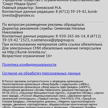
"Смарт Медиа Групп".
Главный редактор:
Зимовский М.А.
Контактные данные редакции: 8 (4712) 39-19-42, kursk-
izvestia@yandex.ru
По вопросам размещения рекламы обращаться:
Директор рекламной службы: Семенова Наталья
Николаевна
Контактные данные редакции: 8-920-265-66-14, 8 (4712)
39-19-42 *2323, n.semenova@ptpgroup.ru
При использовании материалов сайта ссылка обязательна.
Для электронных СМИ обязательно наличие гиперссылки
на http://kursk-izvestia.ru/.
Возрастное ограничение 16+
Политика конфиденциальности
Согласие на обработку персональных данных
В России признаны экстремистскими и запрещены организации:
Некоммерческая организация «Фонд борьбы с коррупцией» («ФБК»),
Некоммерческая организация «Фонд защиты прав граждан» («ФЗПГ»),
Общественное движение «Штабы Навального» (решение Мосгорсуда от
09.06.2021), «Национал-большевистская партия», «Свидетели Иеговы», «Армия
воли народа», «Русский общенациональный союз», «Движение против
нелегальной иммиграции», «Правый сектор», УНА-УНСО, УПА, «Тризуб им.
Степана Бандеры», «Мизантропик дивижн», «Меджлис крымскотатарского
народа», движение «Артподготовка», общероссийская политическая партия
«Воля». Признаны террористическими и запрещены: «Движение Талибан»,