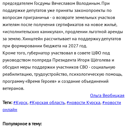
председателем Госдумы Вячеславом Володиным. При
поддержке депутатов уже приняты законопроекты по
вопросам приграничья - о возврате земельных участков
жителям после получения сертификатов на новое жильё,
«исполнительских каникулах», продлении льготной аренды
за землю. Хинштейн рассчитывает на поддержку депутатов
при формировании бюджета на 2027 год.
Кроме того, губернатор участвовал в совете ЦФО под
руководством полпреда Президента Игоря Щёголева и
обсудил меры поддержки участников СВО - социальную
реабилитацию, трудоустройство, психологическую помощь,
программу «Время Героев» и создание объединений
ветеранов.
Ольга Вербицкая
Теги:
#Курск
,
#Курская область
,
#новости Курска
,
#новости
онлайн
Популярное в тему: