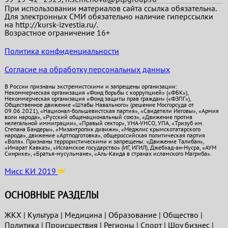
При использовании материалов сайта ссылка обязательна.
Для электронных СМИ обязательно наличие гиперссылки
на http://kursk-izvestia.ru/.
Возрастное ограничение 16+
Политика конфиденциальности
Согласие на обработку персональных данных
В России признаны экстремистскими и запрещены организации:
Некоммерческая организация «Фонд борьбы с коррупцией» («ФБК»),
Некоммерческая организация «Фонд защиты прав граждан» («ФЗПГ»),
Общественное движение «Штабы Навального» (решение Мосгорсуда от
09.06.2021), «Национал-большевистская партия», «Свидетели Иеговы», «Армия
воли народа», «Русский общенациональный союз», «Движение против
нелегальной иммиграции», «Правый сектор», УНА-УНСО, УПА, «Тризуб им.
Степана Бандеры», «Мизантропик дивижн», «Меджлис крымскотатарского
народа», движение «Артподготовка», общероссийская политическая партия
«Воля». Признаны террористическими и запрещены: «Движение Талибан»,
«Имарат Кавказ», «Исламское государство» (ИГ, ИГИЛ), Джебхад-ан-Нусра, «АУМ
Синрике», «Братья-мусульмане», «Аль-Каида в странах исламского Магриба».
Мисс КИ 2019
ОСНОВНЫЕ РАЗДЕЛЫ
ЖКХ
|
Культура
|
Медицина
|
Образование
|
Общество
|
Политика
|
Проиcшествия
|
Регионы
|
Спорт
|
Шоу бизнес
|