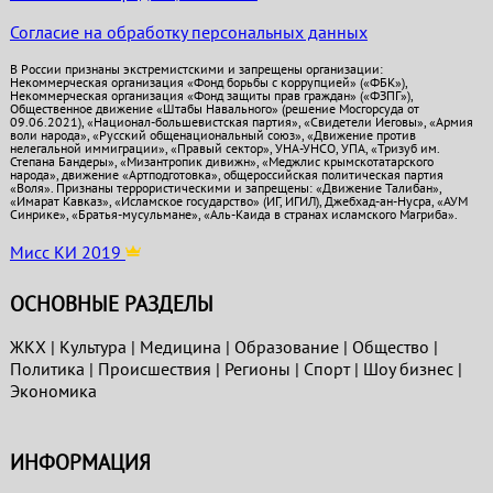
Согласие на обработку персональных данных
В России признаны экстремистскими и запрещены организации:
Некоммерческая организация «Фонд борьбы с коррупцией» («ФБК»),
Некоммерческая организация «Фонд защиты прав граждан» («ФЗПГ»),
Общественное движение «Штабы Навального» (решение Мосгорсуда от
09.06.2021), «Национал-большевистская партия», «Свидетели Иеговы», «Армия
воли народа», «Русский общенациональный союз», «Движение против
нелегальной иммиграции», «Правый сектор», УНА-УНСО, УПА, «Тризуб им.
Степана Бандеры», «Мизантропик дивижн», «Меджлис крымскотатарского
народа», движение «Артподготовка», общероссийская политическая партия
«Воля». Признаны террористическими и запрещены: «Движение Талибан»,
«Имарат Кавказ», «Исламское государство» (ИГ, ИГИЛ), Джебхад-ан-Нусра, «АУМ
Синрике», «Братья-мусульмане», «Аль-Каида в странах исламского Магриба».
Мисс КИ 2019
ОСНОВНЫЕ РАЗДЕЛЫ
ЖКХ
|
Культура
|
Медицина
|
Образование
|
Общество
|
Политика
|
Проиcшествия
|
Регионы
|
Спорт
|
Шоу бизнес
|
Экономика
ИНФОРМАЦИЯ