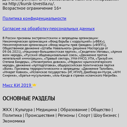
на http://kursk-izvestia.ru/.
Возрастное ограничение 16+
Политика конфиденциальности
Согласие на обработку персональных данных
В России признаны экстремистскими и запрещены организации:
Некоммерческая организация «Фонд борьбы с коррупцией» («ФБК»),
Некоммерческая организация «Фонд защиты прав граждан» («ФЗПГ»),
Общественное движение «Штабы Навального» (решение Мосгорсуда от
09.06.2021), «Национал-большевистская партия», «Свидетели Иеговы», «Армия
воли народа», «Русский общенациональный союз», «Движение против
нелегальной иммиграции», «Правый сектор», УНА-УНСО, УПА, «Тризуб им.
Степана Бандеры», «Мизантропик дивижн», «Меджлис крымскотатарского
народа», движение «Артподготовка», общероссийская политическая партия
«Воля». Признаны террористическими и запрещены: «Движение Талибан»,
«Имарат Кавказ», «Исламское государство» (ИГ, ИГИЛ), Джебхад-ан-Нусра, «АУМ
Синрике», «Братья-мусульмане», «Аль-Каида в странах исламского Магриба».
Мисс КИ 2019
ОСНОВНЫЕ РАЗДЕЛЫ
ЖКХ
|
Культура
|
Медицина
|
Образование
|
Общество
|
Политика
|
Проиcшествия
|
Регионы
|
Спорт
|
Шоу бизнес
|
Экономика