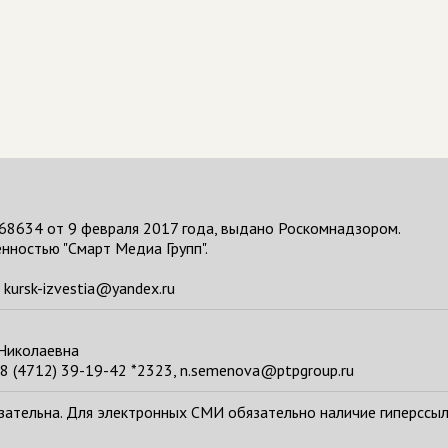
68634 от 9 февраля 2017 года, выдано Роскомнадзором.
нностью "Смарт Медиа Групп".
kursk-izvestia@yandex.ru
 Николаевна
8 (4712) 39-19-42 *2323, n.semenova@ptpgroup.ru
тельна. Для электронных СМИ обязательно наличие гиперссылки н