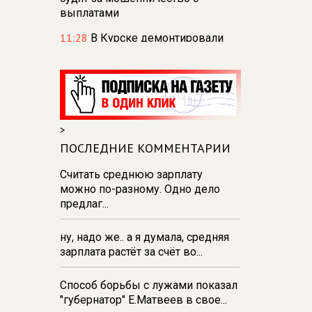
выплатами
11:28
В Курске демонтировали
тарзанки для прыжков в воду на
реке Тускарь и Стрелецком озере
11:27
В парке Пионеров в Курске
отпразднуют День
физкультурника
>
11:26
В Курске в парке «Патриот»
ПОСЛЕДНИЕ КОММЕНТАРИИ
зажгли свечи в память о
Считать среднюю зарплату
погибших в августе 2024 года
можно по-разному. Одно дело
10:53
Курянка отвезла
предлаг...
мошенникам драгоценностей и
денег на сумму свыше 10
ну, надо же.. а я думала, средняя
миллионов рублей
зарплата растёт за счёт во...
10:42
В Курской области
Россельхознадзор выявил 55
Способ борьбы с лужами показал
новых очагов опасных сорняков
"губернатор" Е.Матвеев в свое...