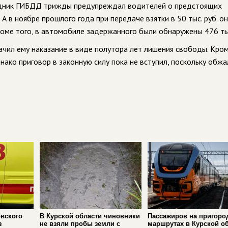
рудник ГИБДД трижды предупреждал водителей о предстоящих
. А в ноябре прошлого года при передаче взятки в 50 тыс. руб. о
ме того, в автомобиле задержанного были обнаружены 476 тыс
чил ему наказание в виде полутора лет лишения свободы. Кром
днако приговор в законную силу пока не вступил, поскольку обж
вского
В Курской области чиновники
Пассажиров на пригоро
з
не взяли пробы земли с
маршрутах в Курской о