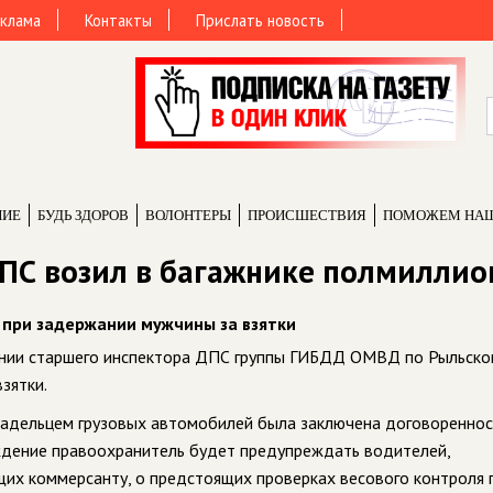
клама
Контакты
Прислать новость
НИЕ
БУДЬ ЗДОРОВ
ВОЛОНТЕРЫ
ПРОИCШЕСТВИЯ
ПОМОЖЕМ НА
ПС возил в багажнике полмиллио
при задержании мужчины за взятки
ении старшего инспектора ДПС группы ГИБДД ОМВД по Рыльско
зятки.
ладельцем грузовых автомобилей была заключена договореннос
ждение правоохранитель будет предупреждать водителей,
их коммерсанту, о предстоящих проверках весового контроля г