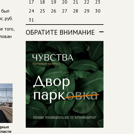
17
18
19
20
21
22
23
н был
24
25
26
27
28
29
30
. руб.
31
е того,
ОБРАТИТЕ ВНИМАНИЕ
алован
дных
бласти