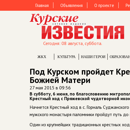
Главная
Объявления
О проекте
Ре
Сегодня: 08 августа, суббота.
ЖКХ
КУЛЬТУРА
НАШИ ГЕРОИ
ОБРАЗОВА
Под Курском пройдет Кре
Божией Матери
27 мая 2015 в 09:56
В субботу, 6 июня, по благословению митропо
Крестный ход с Пряжевской чудотворной ико
Начнется Крестный ход в с. Горналь Суджанского
мужского монастыря паломники пройдут путь до г
Один из крупнейших традиционных крестных ходо