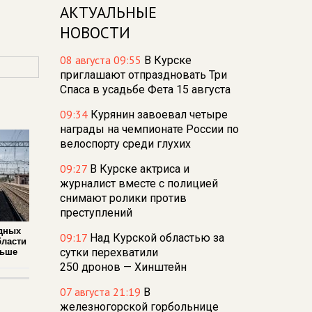
АКТУАЛЬНЫЕ
НОВОСТИ
08 августа 09:55
В Курске
приглашают отпраздновать Три
Спаса в усадьбе Фета 15 августа
09:34
Курянин завоевал четыре
награды на чемпионате России по
велоспорту среди глухих
09:27
В Курске актриса и
журналист вместе с полицией
снимают ролики против
преступлений
дных
09:17
Над Курской областью за
бласти
сутки перехватили
льше
250 дронов — Хинштейн
07 августа 21:19
В
железногорской горбольнице