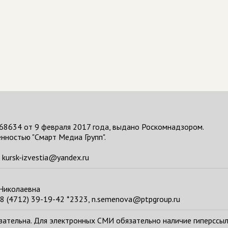
68634 от 9 февраля 2017 года, выдано Роскомнадзором.
нностью "Смарт Медиа Групп".
kursk-izvestia@yandex.ru
 Николаевна
8 (4712) 39-19-42 *2323, n.semenova@ptpgroup.ru
тельна. Для электронных СМИ обязательно наличие гиперссылки н