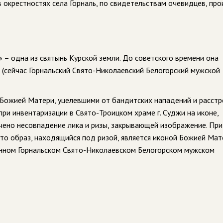
 в окрестностях села Горналь, по свидетельствам очевидцев, пр
– одна из святынь Курской земли. До советского времени она
 (сейчас Горнальский Свято-Николаевский Белогорский мужской
Божией Матери, уцелевшими от бандитских нападений и расстр
 при инвентаризации в Свято-Троицком храме г. Суджи на иконе,
ечено несовпадение лика и ризы, закрывающей изображение. При
то образ, находящийся под ризой, является иконой Божией Мат
енном Горнальском Свято-Николаевском Белогорском мужском