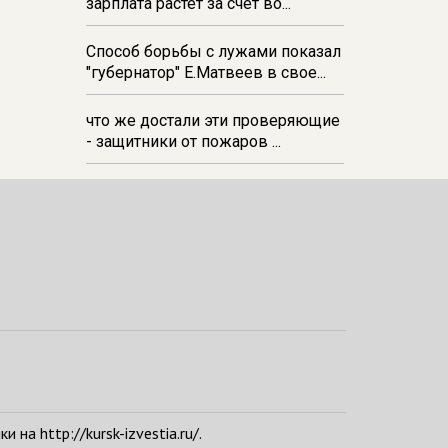
зарплата растёт за счёт во...
Способ борьбы с лужами показал
"губернатор" Е.Матвеев в свое...
что же достали эти проверяющие
- защитники от пожаров ...
а http://kursk-izvestia.ru/.