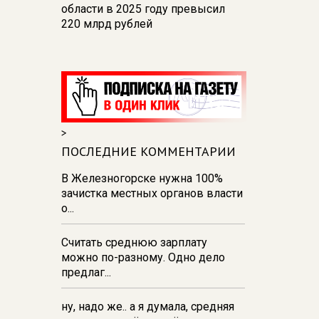
области в 2025 году превысил
220 млрд рублей
14:53
В Курской области в
строительной сфере работают
24,7 тыс. человек
14:50
Глава Железногорска
назвал причины перебоев с
>
водой
ПОСЛЕДНИЕ КОММЕНТАРИИ
14:01
На водоемах Курской
области погибли 10 человек, двое
В Железногорске нужна 100%
из них - дети
зачистка местных органов власти
о...
12:46
Данные вместо
деклараций: как государство
Считать среднюю зарплату
видит экономику в реальном
можно по-разному. Одно дело
времени
предлаг...
ну, надо же.. а я думала, средняя