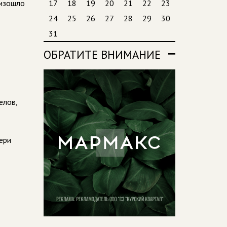
оизошло
17
18
19
20
21
22
23
24
25
26
27
28
29
30
31
ОБРАТИТЕ ВНИМАНИЕ
елов,
ери