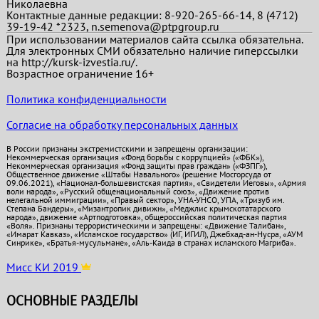
Николаевна
Контактные данные редакции: 8-920-265-66-14, 8 (4712)
39-19-42 *2323, n.semenova@ptpgroup.ru
При использовании материалов сайта ссылка обязательна.
Для электронных СМИ обязательно наличие гиперссылки
на http://kursk-izvestia.ru/.
Возрастное ограничение 16+
Политика конфиденциальности
Согласие на обработку персональных данных
В России признаны экстремистскими и запрещены организации:
Некоммерческая организация «Фонд борьбы с коррупцией» («ФБК»),
Некоммерческая организация «Фонд защиты прав граждан» («ФЗПГ»),
Общественное движение «Штабы Навального» (решение Мосгорсуда от
09.06.2021), «Национал-большевистская партия», «Свидетели Иеговы», «Армия
воли народа», «Русский общенациональный союз», «Движение против
нелегальной иммиграции», «Правый сектор», УНА-УНСО, УПА, «Тризуб им.
Степана Бандеры», «Мизантропик дивижн», «Меджлис крымскотатарского
народа», движение «Артподготовка», общероссийская политическая партия
«Воля». Признаны террористическими и запрещены: «Движение Талибан»,
«Имарат Кавказ», «Исламское государство» (ИГ, ИГИЛ), Джебхад-ан-Нусра, «АУМ
Синрике», «Братья-мусульмане», «Аль-Каида в странах исламского Магриба».
Мисс КИ 2019
ОСНОВНЫЕ РАЗДЕЛЫ