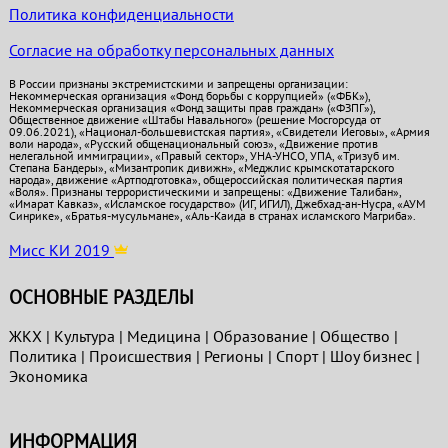
Политика конфиденциальности
Согласие на обработку персональных данных
В России признаны экстремистскими и запрещены организации:
Некоммерческая организация «Фонд борьбы с коррупцией» («ФБК»),
Некоммерческая организация «Фонд защиты прав граждан» («ФЗПГ»),
Общественное движение «Штабы Навального» (решение Мосгорсуда от
09.06.2021), «Национал-большевистская партия», «Свидетели Иеговы», «Армия
воли народа», «Русский общенациональный союз», «Движение против
нелегальной иммиграции», «Правый сектор», УНА-УНСО, УПА, «Тризуб им.
Степана Бандеры», «Мизантропик дивижн», «Меджлис крымскотатарского
народа», движение «Артподготовка», общероссийская политическая партия
«Воля». Признаны террористическими и запрещены: «Движение Талибан»,
«Имарат Кавказ», «Исламское государство» (ИГ, ИГИЛ), Джебхад-ан-Нусра, «АУМ
Синрике», «Братья-мусульмане», «Аль-Каида в странах исламского Магриба».
Мисс КИ 2019
ОСНОВНЫЕ РАЗДЕЛЫ
ЖКХ
|
Культура
|
Медицина
|
Образование
|
Общество
|
Политика
|
Проиcшествия
|
Регионы
|
Спорт
|
Шоу бизнес
|
Экономика
ИНФОРМАЦИЯ