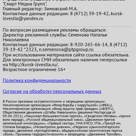
"Смарт Медиа Групп".
Главный редактор:
Зимовский М.А.
Контактные данные редакции: 8 (4712) 39-19-42, kursk-
izvestia@yandex.ru
По вопросам размещения рекламы обращаться:
Директор рекламной службы: Семенова Наталья
Николаевна
Контактные данные редакции: 8-920-265-66-14, 8 (4712)
39-19-42 *2323, n.semenova@ptpgroup.ru
При использовании материалов сайта ссылка обязательна.
Для электронных СМИ обязательно наличие гиперссылки
на http://kursk-izvestia.ru/.
Возрастное ограничение 16+
Политика конфиденциальности
Согласие на обработку персональных данных
В России признаны экстремистскими и запрещены организации:
Некоммерческая организация «Фонд борьбы с коррупцией» («ФБК»),
Некоммерческая организация «Фонд защиты прав граждан» («ФЗПГ»),
Общественное движение «Штабы Навального» (решение Мосгорсуда от
09.06.2021), «Национал-большевистская партия», «Свидетели Иеговы», «Армия
воли народа», «Русский общенациональный союз», «Движение против
нелегальной иммиграции», «Правый сектор», УНА-УНСО, УПА, «Тризуб им.
Степана Бандеры», «Мизантропик дивижн», «Меджлис крымскотатарского
народа», движение «Артподготовка», общероссийская политическая партия
«Воля». Признаны террористическими и запрещены: «Движение Талибан»,