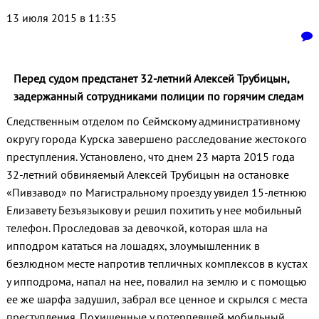
13 июля 2015 в 11:35
Перед судом предстанет 32-летний Алексей Трубицын,
задержанный сотрудниками полиции по горячим следам
Следственным отделом по Сеймскому административному
округу города Курска завершено расследование жестокого
преступления. Установлено, что днем 23 марта 2015 года
32-летний обвиняемый Алексей Трубицын на остановке
«Пивзавод» по Магистральному проезду увидел 15-летнюю
Елизавету Безъязыкову и решил похитить у нее мобильный
телефон. Проследовав за девочкой, которая шла на
ипподром кататься на лошадях, злоумышленник в
безлюдном месте напротив тепличных комплексов в кустах
у ипподрома, напал на нее, повалил на землю и с помощью
ее же шарфа задушил, забрал все ценное и скрылся с места
преступления. Похищенные у потерпевшей мобильный