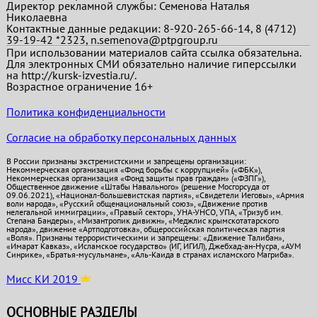
Директор рекламной службы: Семенова Наталья
Николаевна
Контактные данные редакции: 8-920-265-66-14, 8 (4712)
39-19-42 *2323, n.semenova@ptpgroup.ru
При использовании материалов сайта ссылка обязательна.
Для электронных СМИ обязательно наличие гиперссылки
на http://kursk-izvestia.ru/.
Возрастное ограничение 16+
Политика конфиденциальности
Согласие на обработку персональных данных
В России признаны экстремистскими и запрещены организации:
Некоммерческая организация «Фонд борьбы с коррупцией» («ФБК»),
Некоммерческая организация «Фонд защиты прав граждан» («ФЗПГ»),
Общественное движение «Штабы Навального» (решение Мосгорсуда от
09.06.2021), «Национал-большевистская партия», «Свидетели Иеговы», «Армия
воли народа», «Русский общенациональный союз», «Движение против
нелегальной иммиграции», «Правый сектор», УНА-УНСО, УПА, «Тризуб им.
Степана Бандеры», «Мизантропик дивижн», «Меджлис крымскотатарского
народа», движение «Артподготовка», общероссийская политическая партия
«Воля». Признаны террористическими и запрещены: «Движение Талибан»,
«Имарат Кавказ», «Исламское государство» (ИГ, ИГИЛ), Джебхад-ан-Нусра, «АУМ
Синрике», «Братья-мусульмане», «Аль-Каида в странах исламского Магриба».
Мисс КИ 2019
ОСНОВНЫЕ РАЗДЕЛЫ