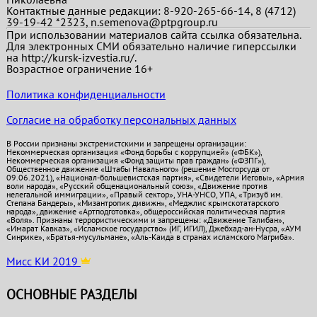
Контактные данные редакции: 8-920-265-66-14, 8 (4712)
39-19-42 *2323, n.semenova@ptpgroup.ru
При использовании материалов сайта ссылка обязательна.
Для электронных СМИ обязательно наличие гиперссылки
на http://kursk-izvestia.ru/.
Возрастное ограничение 16+
Политика конфиденциальности
Согласие на обработку персональных данных
В России признаны экстремистскими и запрещены организации:
Некоммерческая организация «Фонд борьбы с коррупцией» («ФБК»),
Некоммерческая организация «Фонд защиты прав граждан» («ФЗПГ»),
Общественное движение «Штабы Навального» (решение Мосгорсуда от
09.06.2021), «Национал-большевистская партия», «Свидетели Иеговы», «Армия
воли народа», «Русский общенациональный союз», «Движение против
нелегальной иммиграции», «Правый сектор», УНА-УНСО, УПА, «Тризуб им.
Степана Бандеры», «Мизантропик дивижн», «Меджлис крымскотатарского
народа», движение «Артподготовка», общероссийская политическая партия
«Воля». Признаны террористическими и запрещены: «Движение Талибан»,
«Имарат Кавказ», «Исламское государство» (ИГ, ИГИЛ), Джебхад-ан-Нусра, «АУМ
Синрике», «Братья-мусульмане», «Аль-Каида в странах исламского Магриба».
Мисс КИ 2019
ОСНОВНЫЕ РАЗДЕЛЫ