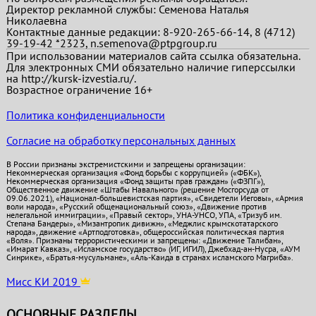
Директор рекламной службы: Семенова Наталья
Николаевна
Контактные данные редакции: 8-920-265-66-14, 8 (4712)
39-19-42 *2323, n.semenova@ptpgroup.ru
При использовании материалов сайта ссылка обязательна.
Для электронных СМИ обязательно наличие гиперссылки
на http://kursk-izvestia.ru/.
Возрастное ограничение 16+
Политика конфиденциальности
Согласие на обработку персональных данных
В России признаны экстремистскими и запрещены организации:
Некоммерческая организация «Фонд борьбы с коррупцией» («ФБК»),
Некоммерческая организация «Фонд защиты прав граждан» («ФЗПГ»),
Общественное движение «Штабы Навального» (решение Мосгорсуда от
09.06.2021), «Национал-большевистская партия», «Свидетели Иеговы», «Армия
воли народа», «Русский общенациональный союз», «Движение против
нелегальной иммиграции», «Правый сектор», УНА-УНСО, УПА, «Тризуб им.
Степана Бандеры», «Мизантропик дивижн», «Меджлис крымскотатарского
народа», движение «Артподготовка», общероссийская политическая партия
«Воля». Признаны террористическими и запрещены: «Движение Талибан»,
«Имарат Кавказ», «Исламское государство» (ИГ, ИГИЛ), Джебхад-ан-Нусра, «АУМ
Синрике», «Братья-мусульмане», «Аль-Каида в странах исламского Магриба».
Мисс КИ 2019
ОСНОВНЫЕ РАЗДЕЛЫ