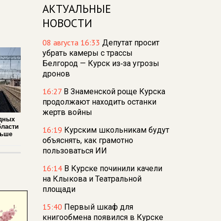
АКТУАЛЬНЫЕ
НОВОСТИ
08 августа 16:33
Депутат просит
убрать камеры с трассы
Белгород — Курск из‑за угрозы
дронов
16:27
В Знаменской роще Курска
продолжают находить останки
жертв войны
дных
бласти
16:19
Курским школьникам будут
льше
объяснять, как грамотно
пользоваться ИИ
16:14
В Курске починили качели
на Клыкова и Театральной
площади
15:40
Первый шкаф для
книгообмена появился в Курске