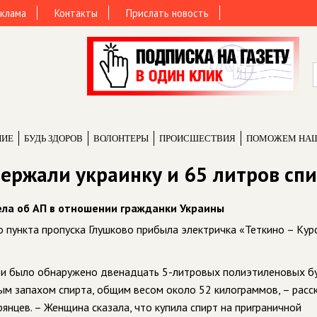
клама
Контакты
Прислать новость
НИЕ
БУДЬ ЗДОРОВ
ВОЛОНТЕРЫ
ПРОИCШЕСТВИЯ
ПОМОЖЕМ НА
ержали украинку и 65 литров сп
ела об АП в отношении гражданки Украины
пункта пропуска Глушково прибыла электричка «Теткино – Курс
ти было обнаружено двенадцать 5-литровых полиэтиленовых б
м запахом спирта, общим весом около 52 килограммов, – расс
янцев. – Женщина сказала, что купила спирт на приграничной