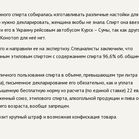
нного спирта собиралась изготавливать различные настойки для
р нужно декларировать, женщина якобы не знала. Спирт она ввез
 его в Украину рейсовым автобусом Курск – Сумы, так как друг
Конотоп для неё нет.
о и направили ее на экспертизу. Специалисты заключили, что
нным этиловым спиртом с содержанием спирта 96,6% об. общи
ичного пользования спирта в объеме, превышающем три литра 
а), письменное декларирование его обязательно, как и уплата
енную бесплатную норму из расчета (по единой ставке) 22 ев
оженный союз, этилового спирта, алкогольной продукции и пива
его возраста, вообще запрещен.
озит крупный штраф и возможная конфискация товара.