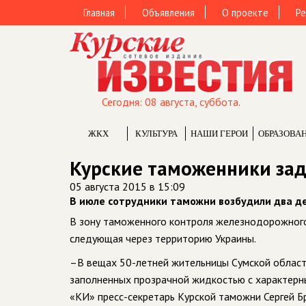
Главная
Объявления
О проекте
Ре
Сегодня: 08 августа, суббота.
ЖКХ
КУЛЬТУРА
НАШИ ГЕРОИ
ОБРАЗОВА
Курские таможенники зад
05 августа 2015 в 15:09
В июле сотрудники таможни возбудили два д
В зону таможенного контроля железнодорожного 
следующая через территорию Украины.
–В вещах 50-летней жительницы Сумской облас
заполненных прозрачной жидкостью с характерны
«КИ» пресс-секретарь Курской таможни Сергей Бр