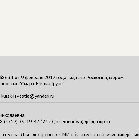
68634 от 9 февраля 2017 года, выдано Роскомнадзором.
нностью "Смарт Медиа Групп".
kursk-izvestia@yandex.ru
 Николаевна
8 (4712) 39-19-42 *2323, n.semenova@ptpgroup.ru
тельна. Для электронных СМИ обязательно наличие гиперссылки н