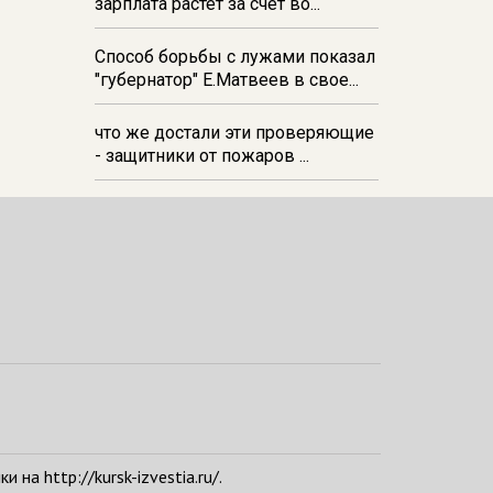
зарплата растёт за счёт во...
Способ борьбы с лужами показал
"губернатор" Е.Матвеев в свое...
что же достали эти проверяющие
- защитники от пожаров ...
а http://kursk-izvestia.ru/.