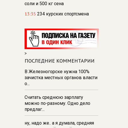
соли и 500 кг сена
13:35
234 курских спортсмена
отправились на сборы в лагерь
«Меридиан»
13:31
В Курске и Железногорске
прошли баскетбольные
мастер‑классы Егора Вяльцева
>
13:26
137 детей из Курской
ПОСЛЕДНИЕ КОММЕНТАРИИ
области поехали отдыхать в
Анапу
В Железногорске нужна 100%
зачистка местных органов власти
13:19
Спасатели Курска испытали
о...
силу в перетягивании каната
Считать среднюю зарплату
можно по-разному. Одно дело
предлаг...
ну, надо же.. а я думала, средняя