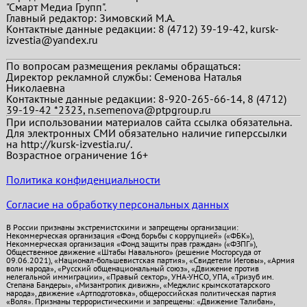
"Смарт Медиа Групп".
Главный редактор:
Зимовский М.А.
Контактные данные редакции: 8 (4712) 39-19-42, kursk-
izvestia@yandex.ru
По вопросам размещения рекламы обращаться:
Директор рекламной службы: Семенова Наталья
Николаевна
Контактные данные редакции: 8-920-265-66-14, 8 (4712)
39-19-42 *2323, n.semenova@ptpgroup.ru
При использовании материалов сайта ссылка обязательна.
Для электронных СМИ обязательно наличие гиперссылки
на http://kursk-izvestia.ru/.
Возрастное ограничение 16+
Политика конфиденциальности
Согласие на обработку персональных данных
В России признаны экстремистскими и запрещены организации:
Некоммерческая организация «Фонд борьбы с коррупцией» («ФБК»),
Некоммерческая организация «Фонд защиты прав граждан» («ФЗПГ»),
Общественное движение «Штабы Навального» (решение Мосгорсуда от
09.06.2021), «Национал-большевистская партия», «Свидетели Иеговы», «Армия
воли народа», «Русский общенациональный союз», «Движение против
нелегальной иммиграции», «Правый сектор», УНА-УНСО, УПА, «Тризуб им.
Степана Бандеры», «Мизантропик дивижн», «Меджлис крымскотатарского
народа», движение «Артподготовка», общероссийская политическая партия
«Воля». Признаны террористическими и запрещены: «Движение Талибан»,