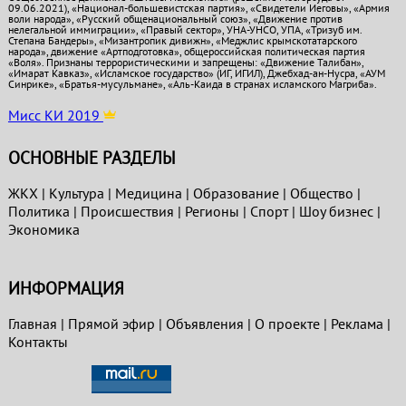
09.06.2021), «Национал-большевистская партия», «Свидетели Иеговы», «Армия
воли народа», «Русский общенациональный союз», «Движение против
нелегальной иммиграции», «Правый сектор», УНА-УНСО, УПА, «Тризуб им.
Степана Бандеры», «Мизантропик дивижн», «Меджлис крымскотатарского
народа», движение «Артподготовка», общероссийская политическая партия
«Воля». Признаны террористическими и запрещены: «Движение Талибан»,
«Имарат Кавказ», «Исламское государство» (ИГ, ИГИЛ), Джебхад-ан-Нусра, «АУМ
Синрике», «Братья-мусульмане», «Аль-Каида в странах исламского Магриба».
Мисс КИ 2019
ОСНОВНЫЕ РАЗДЕЛЫ
ЖКХ
|
Культура
|
Медицина
|
Образование
|
Общество
|
Политика
|
Проиcшествия
|
Регионы
|
Спорт
|
Шоу бизнес
|
Экономика
ИНФОРМАЦИЯ
Главная
|
Прямой эфир
|
Объявления
|
О проекте
|
Реклама
|
Контакты