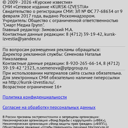
© 2009 - 2026 «Курские известия»
СМИ «Сетевое издание «KURSK-IZVESTIA»
Свидетельство о регистрации СМИ: ЭЛ № ФС 77-68634 от 9
февраля 2017 года, выдано Роскомнадзором.
Учредитель: Общество с ограниченной ответственностью
"Смарт Медиа Групп".
Главный редактор:
Зимовский М.А.
Контактные данные редакции: 8 (4712) 39-19-42, kursk-
izvestia@yandex.ru
По вопросам размещения рекламы обращаться:
Директор рекламной службы: Семенова Наталья
Николаевна
Контактные данные редакции: 8-920-265-66-14, 8 (4712)
39-19-42 *2323, n.semenova@ptpgroup.ru
При использовании материалов сайта ссылка обязательна.
Для электронных СМИ обязательно наличие гиперссылки
на http://kursk-izvestia.ru/.
Возрастное ограничение 16+
Политика конфиденциальности
Согласие на обработку персональных данных
В России признаны экстремистскими и запрещены организации:
Некоммерческая организация «Фонд борьбы с коррупцией» («ФБК»),
Некоммерческая организация «Фонд защиты прав граждан» («ФЗПГ»),
Общественное движение «Штабы Навального» (решение Мосгорсуда от