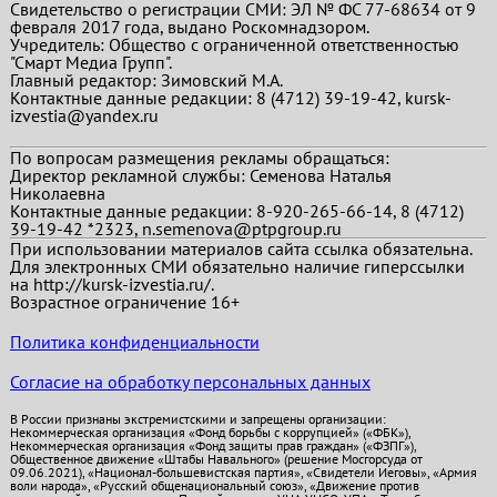
Свидетельство о регистрации СМИ: ЭЛ № ФС 77-68634 от 9
февраля 2017 года, выдано Роскомнадзором.
Учредитель: Общество с ограниченной ответственностью
"Смарт Медиа Групп".
Главный редактор:
Зимовский М.А.
Контактные данные редакции: 8 (4712) 39-19-42, kursk-
izvestia@yandex.ru
По вопросам размещения рекламы обращаться:
Директор рекламной службы: Семенова Наталья
Николаевна
Контактные данные редакции: 8-920-265-66-14, 8 (4712)
39-19-42 *2323, n.semenova@ptpgroup.ru
При использовании материалов сайта ссылка обязательна.
Для электронных СМИ обязательно наличие гиперссылки
на http://kursk-izvestia.ru/.
Возрастное ограничение 16+
Политика конфиденциальности
Согласие на обработку персональных данных
В России признаны экстремистскими и запрещены организации:
Некоммерческая организация «Фонд борьбы с коррупцией» («ФБК»),
Некоммерческая организация «Фонд защиты прав граждан» («ФЗПГ»),
Общественное движение «Штабы Навального» (решение Мосгорсуда от
09.06.2021), «Национал-большевистская партия», «Свидетели Иеговы», «Армия
воли народа», «Русский общенациональный союз», «Движение против