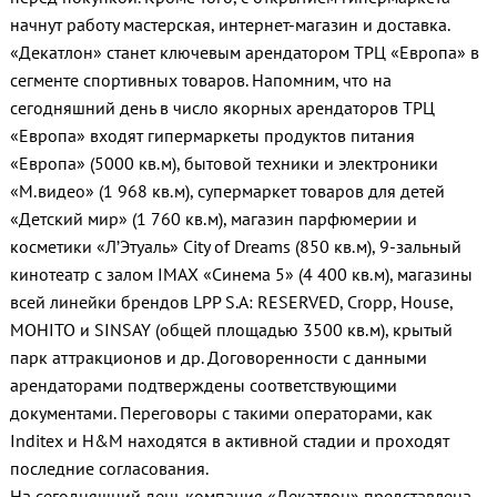
начнут работу мастерская, интернет-магазин и доставка.
«Декатлон» станет ключевым арендатором ТРЦ «Европа» в
сегменте спортивных товаров. Напомним, что на
сегодняшний день в число якорных арендаторов ТРЦ
«Европа» входят гипермаркеты продуктов питания
«Европа» (5000 кв.м), бытовой техники и электроники
«М.видео» (1 968 кв.м), супермаркет товаров для детей
«Детский мир» (1 760 кв.м), магазин парфюмерии и
косметики «Л’Этуаль» City of Dreams (850 кв.м), 9-зальный
кинотеатр с залом IMAX «Синема 5» (4 400 кв.м), магазины
всей линейки брендов LPP S.A: RESERVED, Cropp, House,
MOHITO и SINSAY (общей площадью 3500 кв.м), крытый
парк аттракционов и др. Договоренности c данными
арендаторами подтверждены соответствующими
документами. Переговоры с такими операторами, как
Inditex и H&M находятся в активной стадии и проходят
последние согласования.
На сегодняшний день компания «Декатлон» представлена