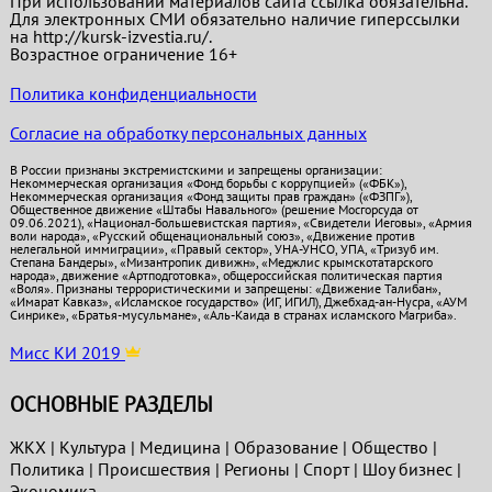
При использовании материалов сайта ссылка обязательна.
Для электронных СМИ обязательно наличие гиперссылки
на http://kursk-izvestia.ru/.
Возрастное ограничение 16+
Политика конфиденциальности
Согласие на обработку персональных данных
В России признаны экстремистскими и запрещены организации:
Некоммерческая организация «Фонд борьбы с коррупцией» («ФБК»),
Некоммерческая организация «Фонд защиты прав граждан» («ФЗПГ»),
Общественное движение «Штабы Навального» (решение Мосгорсуда от
09.06.2021), «Национал-большевистская партия», «Свидетели Иеговы», «Армия
воли народа», «Русский общенациональный союз», «Движение против
нелегальной иммиграции», «Правый сектор», УНА-УНСО, УПА, «Тризуб им.
Степана Бандеры», «Мизантропик дивижн», «Меджлис крымскотатарского
народа», движение «Артподготовка», общероссийская политическая партия
«Воля». Признаны террористическими и запрещены: «Движение Талибан»,
«Имарат Кавказ», «Исламское государство» (ИГ, ИГИЛ), Джебхад-ан-Нусра, «АУМ
Синрике», «Братья-мусульмане», «Аль-Каида в странах исламского Магриба».
Мисс КИ 2019
ОСНОВНЫЕ РАЗДЕЛЫ
ЖКХ
|
Культура
|
Медицина
|
Образование
|
Общество
|
Политика
|
Проиcшествия
|
Регионы
|
Спорт
|
Шоу бизнес
|
Экономика