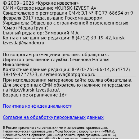
© 2009 - 2026 «Курские известия»
СМИ «Сетевое издание «KURSK-IZVESTIA»
Свидетельство о регистрации СМИ: ЭЛ № ФС 77-68634 от 9
февраля 2017 года, выдано Роскомнадзором.
Учредитель: Общество с ограниченной ответственностью
"Смарт Медиа Групп".
Главный редактор:
Зимовский М.А.
Контактные данные редакции: 8 (4712) 39-19-42, kursk-
izvestia@yandex.ru
По вопросам размещения рекламы обращаться:
Директор рекламной службы: Семенова Наталья
Николаевна
Контактные данные редакции: 8-920-265-66-14, 8 (4712)
39-19-42 *2323, n.semenova@ptpgroup.ru
При использовании материалов сайта ссылка обязательна.
Для электронных СМИ обязательно наличие гиперссылки
на http://kursk-izvestia.ru/.
Возрастное ограничение 16+
Политика конфиденциальности
Согласие на обработку персональных данных
В России признаны экстремистскими и запрещены организации:
Некоммерческая организация «Фонд борьбы с коррупцией» («ФБК»),
Некоммерческая организация «Фонд защиты прав граждан» («ФЗПГ»),
Общественное движение «Штабы Навального» (решение Мосгорсуда от