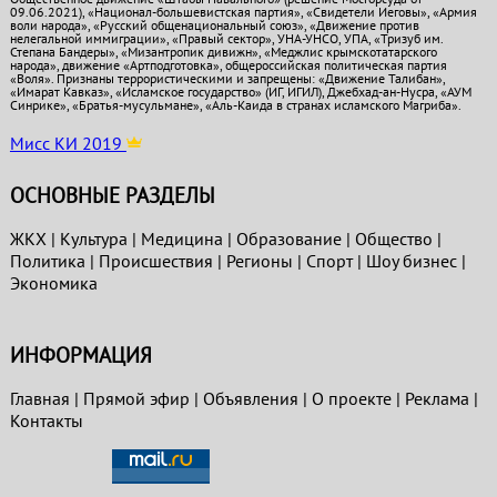
09.06.2021), «Национал-большевистская партия», «Свидетели Иеговы», «Армия
воли народа», «Русский общенациональный союз», «Движение против
нелегальной иммиграции», «Правый сектор», УНА-УНСО, УПА, «Тризуб им.
Степана Бандеры», «Мизантропик дивижн», «Меджлис крымскотатарского
народа», движение «Артподготовка», общероссийская политическая партия
«Воля». Признаны террористическими и запрещены: «Движение Талибан»,
«Имарат Кавказ», «Исламское государство» (ИГ, ИГИЛ), Джебхад-ан-Нусра, «АУМ
Синрике», «Братья-мусульмане», «Аль-Каида в странах исламского Магриба».
Мисс КИ 2019
ОСНОВНЫЕ РАЗДЕЛЫ
ЖКХ
|
Культура
|
Медицина
|
Образование
|
Общество
|
Политика
|
Проиcшествия
|
Регионы
|
Спорт
|
Шоу бизнес
|
Экономика
ИНФОРМАЦИЯ
Главная
|
Прямой эфир
|
Объявления
|
О проекте
|
Реклама
|
Контакты