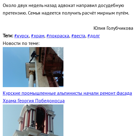
Около двух недель назад адвокат направил досудебную
претензию. Семья надеется получить расчёт мирным путём.
Юлия Голубчикова
Теги:
#курск
,
#храм
,
#покраска
,
#веста
,
#долг
Новости по теме:
Курские промышленные альпинисты начали ремонт фасада
Храма Георгия Победоносца