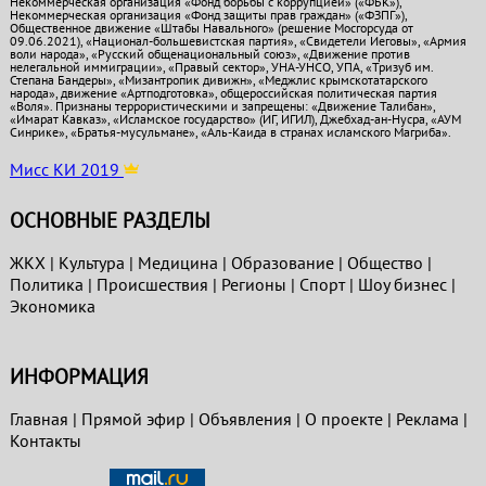
Некоммерческая организация «Фонд борьбы с коррупцией» («ФБК»),
Некоммерческая организация «Фонд защиты прав граждан» («ФЗПГ»),
Общественное движение «Штабы Навального» (решение Мосгорсуда от
09.06.2021), «Национал-большевистская партия», «Свидетели Иеговы», «Армия
воли народа», «Русский общенациональный союз», «Движение против
нелегальной иммиграции», «Правый сектор», УНА-УНСО, УПА, «Тризуб им.
Степана Бандеры», «Мизантропик дивижн», «Меджлис крымскотатарского
народа», движение «Артподготовка», общероссийская политическая партия
«Воля». Признаны террористическими и запрещены: «Движение Талибан»,
«Имарат Кавказ», «Исламское государство» (ИГ, ИГИЛ), Джебхад-ан-Нусра, «АУМ
Синрике», «Братья-мусульмане», «Аль-Каида в странах исламского Магриба».
Мисс КИ 2019
ОСНОВНЫЕ РАЗДЕЛЫ
ЖКХ
|
Культура
|
Медицина
|
Образование
|
Общество
|
Политика
|
Проиcшествия
|
Регионы
|
Спорт
|
Шоу бизнес
|
Экономика
ИНФОРМАЦИЯ
Главная
|
Прямой эфир
|
Объявления
|
О проекте
|
Реклама
|
Контакты