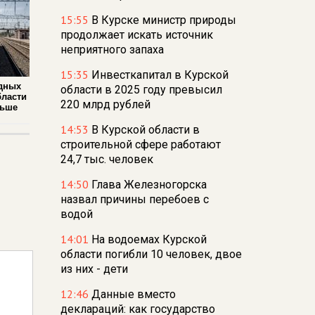
15:55
В Курске министр природы
продолжает искать источник
неприятного запаха
15:35
Инвесткапитал в Курской
дных
области в 2025 году превысил
бласти
220 млрд рублей
льше
14:53
В Курской области в
строительной сфере работают
24,7 тыс. человек
14:50
Глава Железногорска
назвал причины перебоев с
водой
14:01
На водоемах Курской
области погибли 10 человек, двое
из них - дети
12:46
Данные вместо
деклараций: как государство