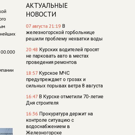
АКТУАЛЬНЫЕ
кой
НОВОСТИ
ого
07 августа 21:19
ным
В
железногорской горбольнице
пнейших
решили проблему нехватки воды
20:48
Курских водителей просят
500.000
не парковать авто в местах
проведения ремонтов
мпании
18:57
Курское МЧС
предупреждает о грозах и
сильных порывах ветра 8 августа
16:47
В Курске отметили 70-летие
Дня строителя
16:36
Прокуратура держит на
контроле ситуацию с
водоснабжением в
Железногорске