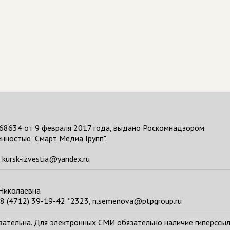
68634 от 9 февраля 2017 года, выдано Роскомнадзором.
нностью "Смарт Медиа Групп".
kursk-izvestia@yandex.ru
 Николаевна
8 (4712) 39-19-42 *2323, n.semenova@ptpgroup.ru
тельна. Для электронных СМИ обязательно наличие гиперссылки н