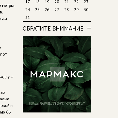
17
18
19
20
21
22
23
е метры.
24
25
26
27
28
29
30
в,
31
овки
ОБРАТИТЕ ВНИМАНИЕ
в
г от
одку, а
рых
щадью
ловой и
дью 66