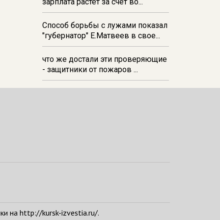
зарплата растёт за счёт во...
Способ борьбы с лужами показал
"губернатор" Е.Матвеев в свое...
что же достали эти проверяющие
- защитники от пожаров ...
а http://kursk-izvestia.ru/.