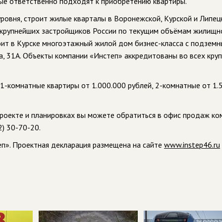
орые ответственно подходят к приобретению квартиры.
овня, строит жилые кварталы в Воронежской, Курской и Липец
р крупнейших застройщиков России по текущим объёмам жилищн
оит в Курске многоэтажный жилой дом бизнес-класса с подзем
са, 31А. Объекты компании «Инстеп» аккредитованы во всех кру
1-комнатные квартиры от 1.000.000 рублей, 2-комнатные от 1.
роекте и планировках вы можете обратиться в офис продаж ко
12) 30-70-20.
п». Проектная декларация размещена на сайте
www.instep46.ru