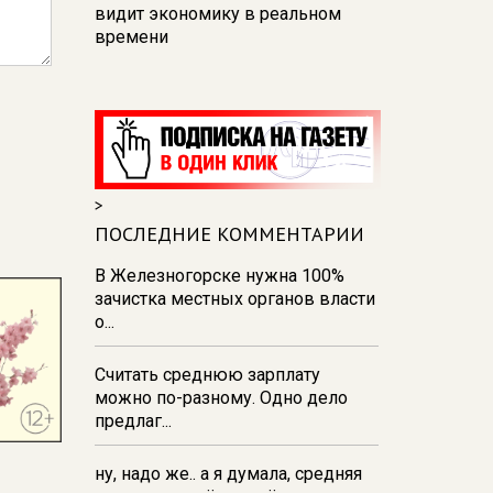
видит экономику в реальном
времени
12:26
В Курске перекроют
движение на участке улицы
Карла Маркса
12:17
В Курске прокуратура
добивается возмещения для
>
девочки - подростка ущерба за
побои
ПОСЛЕДНИЕ КОММЕНТАРИИ
11:58
В Курской области
В Железногорске нужна 100%
обрушившаяся стена повлекла
зачистка местных органов власти
возбуждение уголовного дела в
о...
отношении ИП
Считать среднюю зарплату
11:52
В Курске прокуратура
можно по-разному. Одно дело
добивается выплаты более 1 млн
предлаг...
рублей зарплаты 32-м
работникам
ну, надо же.. а я думала, средняя