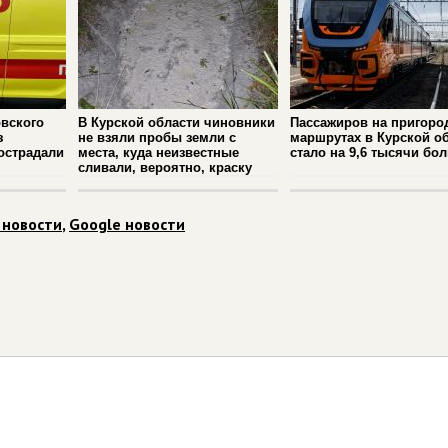
вского
В Курской области чиновники
Пассажиров на пригоро
з
не взяли пробы земли с
маршрутах в Курской о
острадали
места, куда неизвестные
стало на 9,6 тысячи бо
сливали, вероятно, краску
 новости
,
Google новости