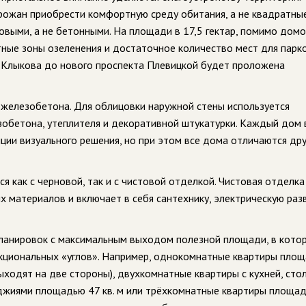
рожан приобрести комфортную среду обитания, а не квадратны
овыми, а не бетонными. На площади в 17,5 гектар, помимо домо
ные зоны озеленения и достаточное количество мест для парк
 Клыкова до нового проспекта Плевицкой будет проложена
 железобетона. Для облицовки наружной стены используется
зобетона, утеплителя и декоративной штукатурки. Каждый дом 
ции визуального решения, но при этом все дома отличаются дру
я как с черновой, так и с чистовой отделкой. Чистовая отделка
 материалов и включает в себя сантехнику, электрическую разв
ланировок с максимальным выходом полезной площади, в кото
кциональных «углов». Например, однокомнатные квартиры пло
 выходят на две стороны), двухкомнатные квартиры с кухней, сто
джиями площадью 47 кв. м или трёхкомнатные квартиры площа