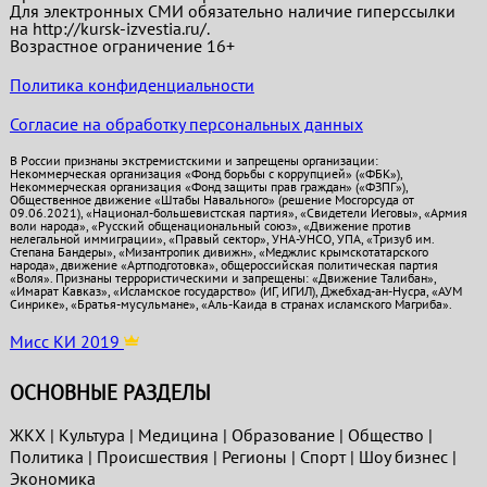
Для электронных СМИ обязательно наличие гиперссылки
на http://kursk-izvestia.ru/.
Возрастное ограничение 16+
Политика конфиденциальности
Согласие на обработку персональных данных
В России признаны экстремистскими и запрещены организации:
Некоммерческая организация «Фонд борьбы с коррупцией» («ФБК»),
Некоммерческая организация «Фонд защиты прав граждан» («ФЗПГ»),
Общественное движение «Штабы Навального» (решение Мосгорсуда от
09.06.2021), «Национал-большевистская партия», «Свидетели Иеговы», «Армия
воли народа», «Русский общенациональный союз», «Движение против
нелегальной иммиграции», «Правый сектор», УНА-УНСО, УПА, «Тризуб им.
Степана Бандеры», «Мизантропик дивижн», «Меджлис крымскотатарского
народа», движение «Артподготовка», общероссийская политическая партия
«Воля». Признаны террористическими и запрещены: «Движение Талибан»,
«Имарат Кавказ», «Исламское государство» (ИГ, ИГИЛ), Джебхад-ан-Нусра, «АУМ
Синрике», «Братья-мусульмане», «Аль-Каида в странах исламского Магриба».
Мисс КИ 2019
ОСНОВНЫЕ РАЗДЕЛЫ
ЖКХ
|
Культура
|
Медицина
|
Образование
|
Общество
|
Политика
|
Проиcшествия
|
Регионы
|
Спорт
|
Шоу бизнес
|
Экономика