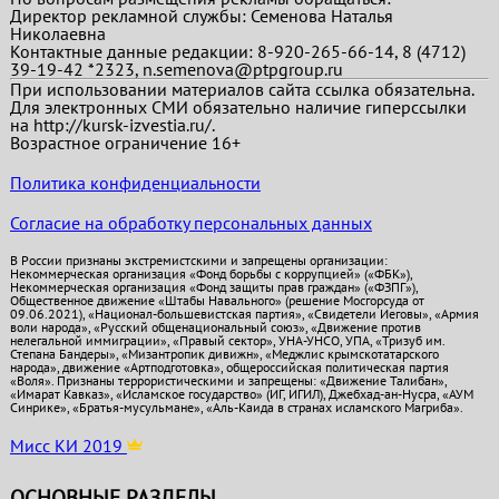
Директор рекламной службы: Семенова Наталья
Николаевна
Контактные данные редакции: 8-920-265-66-14, 8 (4712)
39-19-42 *2323, n.semenova@ptpgroup.ru
При использовании материалов сайта ссылка обязательна.
Для электронных СМИ обязательно наличие гиперссылки
на http://kursk-izvestia.ru/.
Возрастное ограничение 16+
Политика конфиденциальности
Согласие на обработку персональных данных
В России признаны экстремистскими и запрещены организации:
Некоммерческая организация «Фонд борьбы с коррупцией» («ФБК»),
Некоммерческая организация «Фонд защиты прав граждан» («ФЗПГ»),
Общественное движение «Штабы Навального» (решение Мосгорсуда от
09.06.2021), «Национал-большевистская партия», «Свидетели Иеговы», «Армия
воли народа», «Русский общенациональный союз», «Движение против
нелегальной иммиграции», «Правый сектор», УНА-УНСО, УПА, «Тризуб им.
Степана Бандеры», «Мизантропик дивижн», «Меджлис крымскотатарского
народа», движение «Артподготовка», общероссийская политическая партия
«Воля». Признаны террористическими и запрещены: «Движение Талибан»,
«Имарат Кавказ», «Исламское государство» (ИГ, ИГИЛ), Джебхад-ан-Нусра, «АУМ
Синрике», «Братья-мусульмане», «Аль-Каида в странах исламского Магриба».
Мисс КИ 2019
ОСНОВНЫЕ РАЗДЕЛЫ