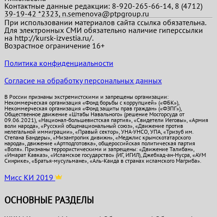
Контактные данные редакции: 8-920-265-66-14, 8 (4712)
39-19-42 *2323, n.semenova@ptpgroup.ru
При использовании материалов сайта ссылка обязательна.
Для электронных СМИ обязательно наличие гиперссылки
на http://kursk-izvestia.ru/.
Возрастное ограничение 16+
Политика конфиденциальности
Согласие на обработку персональных данных
В России признаны экстремистскими и запрещены организации:
Некоммерческая организация «Фонд борьбы с коррупцией» («ФБК»),
Некоммерческая организация «Фонд защиты прав граждан» («ФЗПГ»),
Общественное движение «Штабы Навального» (решение Мосгорсуда от
09.06.2021), «Национал-большевистская партия», «Свидетели Иеговы», «Армия
воли народа», «Русский общенациональный союз», «Движение против
нелегальной иммиграции», «Правый сектор», УНА-УНСО, УПА, «Тризуб им.
Степана Бандеры», «Мизантропик дивижн», «Меджлис крымскотатарского
народа», движение «Артподготовка», общероссийская политическая партия
«Воля». Признаны террористическими и запрещены: «Движение Талибан»,
«Имарат Кавказ», «Исламское государство» (ИГ, ИГИЛ), Джебхад-ан-Нусра, «АУМ
Синрике», «Братья-мусульмане», «Аль-Каида в странах исламского Магриба».
Мисс КИ 2019
ОСНОВНЫЕ РАЗДЕЛЫ