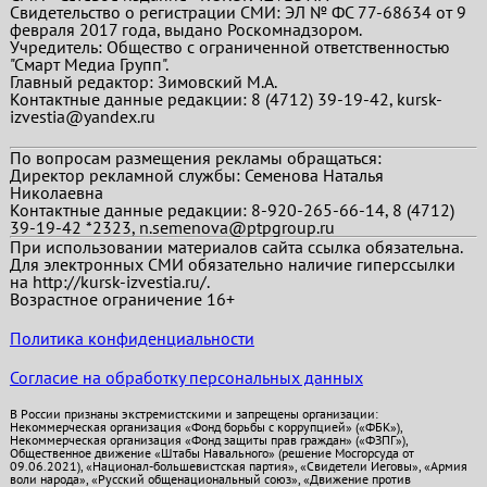
Свидетельство о регистрации СМИ: ЭЛ № ФС 77-68634 от 9
февраля 2017 года, выдано Роскомнадзором.
Учредитель: Общество с ограниченной ответственностью
"Смарт Медиа Групп".
Главный редактор:
Зимовский М.А.
Контактные данные редакции: 8 (4712) 39-19-42, kursk-
izvestia@yandex.ru
По вопросам размещения рекламы обращаться:
Директор рекламной службы: Семенова Наталья
Николаевна
Контактные данные редакции: 8-920-265-66-14, 8 (4712)
39-19-42 *2323, n.semenova@ptpgroup.ru
При использовании материалов сайта ссылка обязательна.
Для электронных СМИ обязательно наличие гиперссылки
на http://kursk-izvestia.ru/.
Возрастное ограничение 16+
Политика конфиденциальности
Согласие на обработку персональных данных
В России признаны экстремистскими и запрещены организации:
Некоммерческая организация «Фонд борьбы с коррупцией» («ФБК»),
Некоммерческая организация «Фонд защиты прав граждан» («ФЗПГ»),
Общественное движение «Штабы Навального» (решение Мосгорсуда от
09.06.2021), «Национал-большевистская партия», «Свидетели Иеговы», «Армия
воли народа», «Русский общенациональный союз», «Движение против