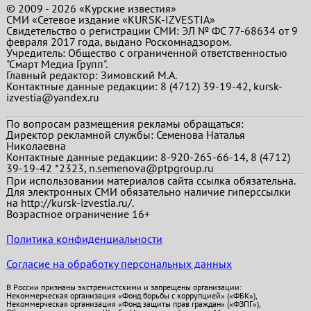
© 2009 - 2026 «Курские известия»
СМИ «Сетевое издание «KURSK-IZVESTIA»
Свидетельство о регистрации СМИ: ЭЛ № ФС 77-68634 от 9
февраля 2017 года, выдано Роскомнадзором.
Учредитель: Общество с ограниченной ответственностью
"Смарт Медиа Групп".
Главный редактор:
Зимовский М.А.
Контактные данные редакции: 8 (4712) 39-19-42, kursk-
izvestia@yandex.ru
По вопросам размещения рекламы обращаться:
Директор рекламной службы: Семенова Наталья
Николаевна
Контактные данные редакции: 8-920-265-66-14, 8 (4712)
39-19-42 *2323, n.semenova@ptpgroup.ru
При использовании материалов сайта ссылка обязательна.
Для электронных СМИ обязательно наличие гиперссылки
на http://kursk-izvestia.ru/.
Возрастное ограничение 16+
Политика конфиденциальности
Согласие на обработку персональных данных
В России признаны экстремистскими и запрещены организации:
Некоммерческая организация «Фонд борьбы с коррупцией» («ФБК»),
Некоммерческая организация «Фонд защиты прав граждан» («ФЗПГ»),