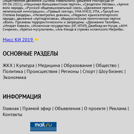
Общественное движение «Штабы Навального» (решение Мосгорсуда от
09.06.2021), «Национал-большевистская партия», «Свидетели Иеговы», «Армия
воли народа», «Русский общенациональный союз», «Движение против
нелегальной иммиграции», «Правый сектор», УНА-УНСО, УПА, «Тризуб им.
Степана Бандеры», «Мизантропик дивижн», «Меджлис крымскотатарского
народа», движение «Артподготовка», общероссийская политическая партия
«Воля». Признаны террористическими и запрещены: «Движение Талибан»,
«Имарат Кавказ», «Исламское государство» (ИГ, ИГИЛ), Джебхад-ан-Нусра, «АУМ
Синрике», «Братья-мусульмане», «Аль-Каида в странах исламского Магриба».
Мисс КИ 2019
ОСНОВНЫЕ РАЗДЕЛЫ
ЖКХ
|
Культура
|
Медицина
|
Образование
|
Общество
|
Политика
|
Проиcшествия
|
Регионы
|
Спорт
|
Шоу бизнес
|
Экономика
ИНФОРМАЦИЯ
Главная
|
Прямой эфир
|
Объявления
|
О проекте
|
Реклама
|
Контакты