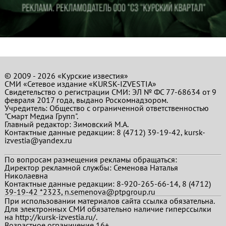
© 2009 - 2026 «Курские известия»
СМИ «Сетевое издание «KURSK-IZVESTIA»
Свидетельство о регистрации СМИ: ЭЛ № ФС 77-68634 от 9
февраля 2017 года, выдано Роскомнадзором.
Учредитель: Общество с ограниченной ответственностью
"Смарт Медиа Групп".
Главный редактор:
Зимовский М.А.
Контактные данные редакции: 8 (4712) 39-19-42, kursk-
izvestia@yandex.ru
По вопросам размещения рекламы обращаться:
Директор рекламной службы: Семенова Наталья
Николаевна
Контактные данные редакции: 8-920-265-66-14, 8 (4712)
39-19-42 *2323, n.semenova@ptpgroup.ru
При использовании материалов сайта ссылка обязательна.
Для электронных СМИ обязательно наличие гиперссылки
на http://kursk-izvestia.ru/.
Возрастное ограничение 16+