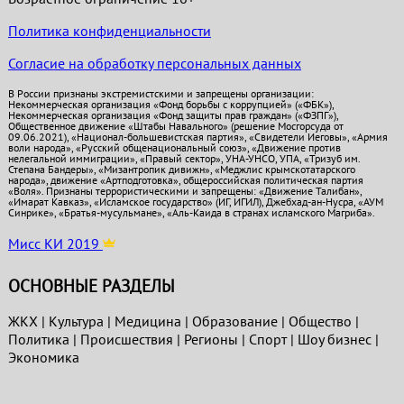
Политика конфиденциальности
Согласие на обработку персональных данных
В России признаны экстремистскими и запрещены организации:
Некоммерческая организация «Фонд борьбы с коррупцией» («ФБК»),
Некоммерческая организация «Фонд защиты прав граждан» («ФЗПГ»),
Общественное движение «Штабы Навального» (решение Мосгорсуда от
09.06.2021), «Национал-большевистская партия», «Свидетели Иеговы», «Армия
воли народа», «Русский общенациональный союз», «Движение против
нелегальной иммиграции», «Правый сектор», УНА-УНСО, УПА, «Тризуб им.
Степана Бандеры», «Мизантропик дивижн», «Меджлис крымскотатарского
народа», движение «Артподготовка», общероссийская политическая партия
«Воля». Признаны террористическими и запрещены: «Движение Талибан»,
«Имарат Кавказ», «Исламское государство» (ИГ, ИГИЛ), Джебхад-ан-Нусра, «АУМ
Синрике», «Братья-мусульмане», «Аль-Каида в странах исламского Магриба».
Мисс КИ 2019
ОСНОВНЫЕ РАЗДЕЛЫ
ЖКХ
|
Культура
|
Медицина
|
Образование
|
Общество
|
Политика
|
Проиcшествия
|
Регионы
|
Спорт
|
Шоу бизнес
|
Экономика