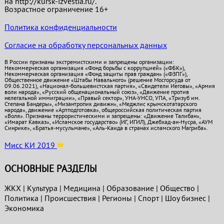
на http://kursk-izvestia.ru/.
Возрастное ограничение 16+
Политика конфиденциальности
Согласие на обработку персональных данных
В России признаны экстремистскими и запрещены организации:
Некоммерческая организация «Фонд борьбы с коррупцией» («ФБК»),
Некоммерческая организация «Фонд защиты прав граждан» («ФЗПГ»),
Общественное движение «Штабы Навального» (решение Мосгорсуда от
09.06.2021), «Национал-большевистская партия», «Свидетели Иеговы», «Армия
воли народа», «Русский общенациональный союз», «Движение против
нелегальной иммиграции», «Правый сектор», УНА-УНСО, УПА, «Тризуб им.
Степана Бандеры», «Мизантропик дивижн», «Меджлис крымскотатарского
народа», движение «Артподготовка», общероссийская политическая партия
«Воля». Признаны террористическими и запрещены: «Движение Талибан»,
«Имарат Кавказ», «Исламское государство» (ИГ, ИГИЛ), Джебхад-ан-Нусра, «АУМ
Синрике», «Братья-мусульмане», «Аль-Каида в странах исламского Магриба».
Мисс КИ 2019
ОСНОВНЫЕ РАЗДЕЛЫ
ЖКХ
|
Культура
|
Медицина
|
Образование
|
Общество
|
Политика
|
Проиcшествия
|
Регионы
|
Спорт
|
Шоу бизнес
|
Экономика