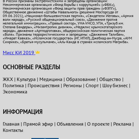
В России признаны экстремистскими и запрещены организации:
Некоммерческая организация «Фонд борьбы с коррупцией» («ФБК»),
Некоммерческая организация «Фонд защиты прав граждан» («ФЗПГ»),
Общественное движение «Штабы Навального» (решение Мосгорсуда от
09.06.2021), «Национал-большевистская партия», «Свидетели Иеговы», «Армия
воли народа», «Русский общенациональный союз», «Движение против
нелегальной иммиграции», «Правый сектор», УНА-УНСО, УПА, «Тризуб им.
Степана Бандеры», «Мизантропик дивижн», «Меджлис крымскотатарского
народа», движение «Артподготовка», общероссийская политическая партия
«Воля». Признаны террористическими и запрещены: «Движение Талибан»,
«Имарат Кавказ», «Исламское государство» (ИГ, ИГИЛ), Джебхад-ан-Нусра, «АУМ
Синрике», «Братья-мусульмане», «Аль-Каида в странах исламского Магриба».
Мисс КИ 2019
ОСНОВНЫЕ РАЗДЕЛЫ
ЖКХ
|
Культура
|
Медицина
|
Образование
|
Общество
|
Политика
|
Проиcшествия
|
Регионы
|
Спорт
|
Шоу бизнес
|
Экономика
ИНФОРМАЦИЯ
Главная
|
Прямой эфир
|
Объявления
|
О проекте
|
Реклама
|
Контакты