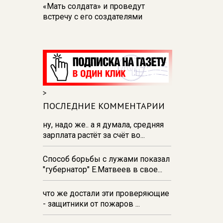
«Мать солдата» и проведут
встречу с его создателями
17:48
В Железногорске пробурят
три дополнительные скважины
из‑за проблем с водоснабжением
17:23
В Курске установили две
камеры ПДД на превышение
>
скорости
ПОСЛЕДНИЕ КОММЕНТАРИИ
16:55
В Курске жителя
Тюменской области осудили за
ну, надо же.. а я думала, средняя
незаконную перевозку
зарплата растёт за счёт во...
взрывчатки
Способ борьбы с лужами показал
16:47
В Курске капремонт дорог
"губернатор" Е.Матвеев в свое...
выполнен на 54%
что же достали эти проверяющие
- защитники от пожаров ...