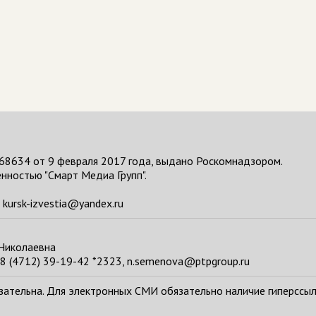
68634 от 9 февраля 2017 года, выдано Роскомнадзором.
нностью "Смарт Медиа Групп".
kursk-izvestia@yandex.ru
 Николаевна
8 (4712) 39-19-42 *2323, n.semenova@ptpgroup.ru
тельна. Для электронных СМИ обязательно наличие гиперссылки н