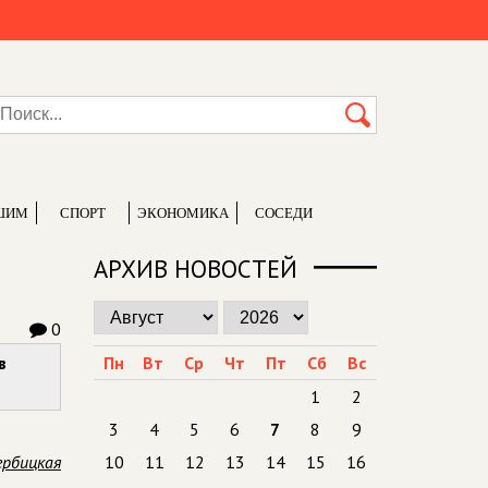
ШИМ
СПОРТ
ЭКОНОМИКА
СОСЕДИ
АРХИВ НОВОСТЕЙ
0
в
Пн
Вт
Ср
Чт
Пт
Сб
Вс
1
2
3
4
5
6
7
8
9
ербицкая
10
11
12
13
14
15
16