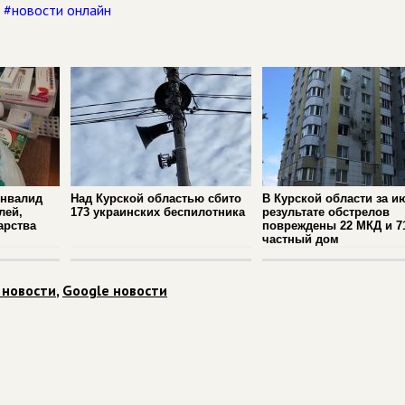
,
#новости онлайн
инвалид
Над Курской областью сбито
В Курской области за и
лей,
173 украинских беспилотника
результате обстрелов
арства
повреждены 22 МКД и 7
частный дом
 новости
,
Google новости