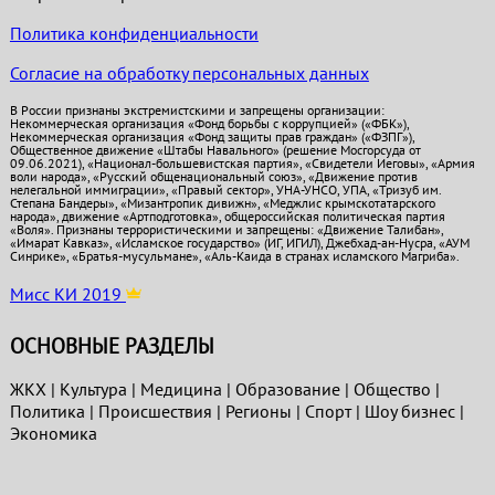
Политика конфиденциальности
Согласие на обработку персональных данных
В России признаны экстремистскими и запрещены организации:
Некоммерческая организация «Фонд борьбы с коррупцией» («ФБК»),
Некоммерческая организация «Фонд защиты прав граждан» («ФЗПГ»),
Общественное движение «Штабы Навального» (решение Мосгорсуда от
09.06.2021), «Национал-большевистская партия», «Свидетели Иеговы», «Армия
воли народа», «Русский общенациональный союз», «Движение против
нелегальной иммиграции», «Правый сектор», УНА-УНСО, УПА, «Тризуб им.
Степана Бандеры», «Мизантропик дивижн», «Меджлис крымскотатарского
народа», движение «Артподготовка», общероссийская политическая партия
«Воля». Признаны террористическими и запрещены: «Движение Талибан»,
«Имарат Кавказ», «Исламское государство» (ИГ, ИГИЛ), Джебхад-ан-Нусра, «АУМ
Синрике», «Братья-мусульмане», «Аль-Каида в странах исламского Магриба».
Мисс КИ 2019
ОСНОВНЫЕ РАЗДЕЛЫ
ЖКХ
|
Культура
|
Медицина
|
Образование
|
Общество
|
Политика
|
Проиcшествия
|
Регионы
|
Спорт
|
Шоу бизнес
|
Экономика