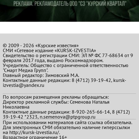
© 2009 - 2026 «Курские известия»
СМИ «Сетевое издание «KURSK-IZVESTIA»
Свидетельство о регистрации СМИ: ЭЛ № ФС 77-68634 от 9
февраля 2017 года, выдано Роскомнадзором.
Учредитель: Общество с ограниченной ответственностью
"Смарт Медиа Групп".
Главный редактор:
Зимовский М.А.
Контактные данные редакции: 8 (4712) 39-19-42, kursk-
izvestia@yandex.ru
По вопросам размещения рекламы обращаться:
Директор рекламной службы: Семенова Наталья
Николаевна
Контактные данные редакции: 8-920-265-66-14, 8 (4712)
39-19-42 *2323, n.semenova@ptpgroup.ru
При использовании материалов сайта ссылка обязательна.
Для электронных СМИ обязательно наличие гиперссылки
на http://kursk-izvestia.ru/.
Возрастное ограничение 16+