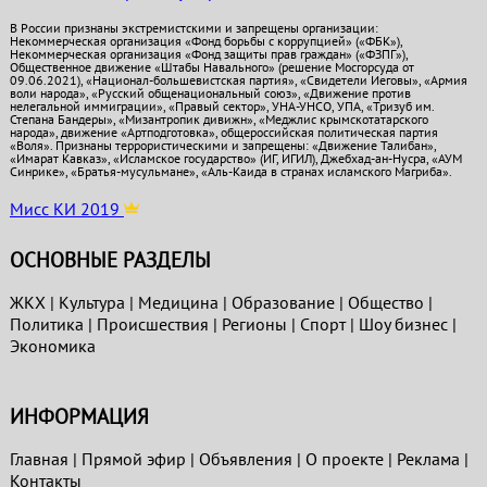
В России признаны экстремистскими и запрещены организации:
Некоммерческая организация «Фонд борьбы с коррупцией» («ФБК»),
Некоммерческая организация «Фонд защиты прав граждан» («ФЗПГ»),
Общественное движение «Штабы Навального» (решение Мосгорсуда от
09.06.2021), «Национал-большевистская партия», «Свидетели Иеговы», «Армия
воли народа», «Русский общенациональный союз», «Движение против
нелегальной иммиграции», «Правый сектор», УНА-УНСО, УПА, «Тризуб им.
Степана Бандеры», «Мизантропик дивижн», «Меджлис крымскотатарского
народа», движение «Артподготовка», общероссийская политическая партия
«Воля». Признаны террористическими и запрещены: «Движение Талибан»,
«Имарат Кавказ», «Исламское государство» (ИГ, ИГИЛ), Джебхад-ан-Нусра, «АУМ
Синрике», «Братья-мусульмане», «Аль-Каида в странах исламского Магриба».
Мисс КИ 2019
ОСНОВНЫЕ РАЗДЕЛЫ
ЖКХ
|
Культура
|
Медицина
|
Образование
|
Общество
|
Политика
|
Проиcшествия
|
Регионы
|
Спорт
|
Шоу бизнес
|
Экономика
ИНФОРМАЦИЯ
Главная
|
Прямой эфир
|
Объявления
|
О проекте
|
Реклама
|
Контакты