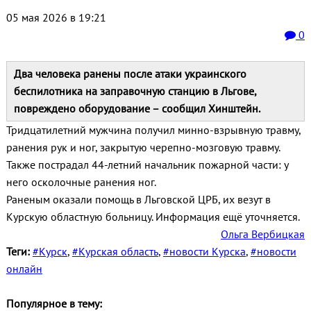
05 мая 2026 в 19:21
0
Два человека ранены после атаки украинского
беспилотника на заправочную станцию в Льгове,
повреждено оборудование – сообщил Хинштейн.
Тридцатилетний мужчина получил минно‑взрывную травму,
ранения рук и ног, закрытую черепно‑мозговую травму.
Также пострадал 44‑летний начальник пожарной части: у
него осколочные ранения ног.
Раненым оказали помощь в Льговской ЦРБ, их везут в
Курскую областную больницу. Информация ещё уточняется.
Ольга Вербицкая
Теги:
#Курск
,
#Курская область
,
#новости Курска
,
#новости
онлайн
Популярное в тему: