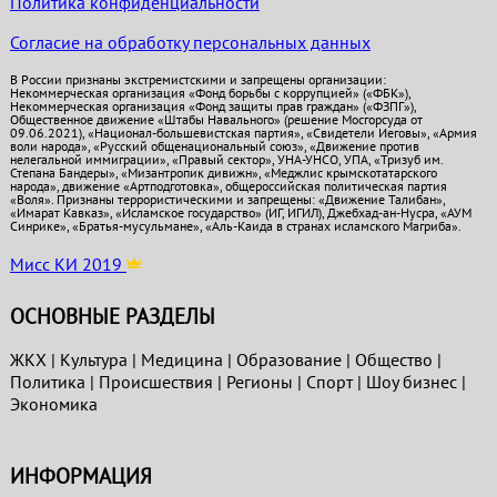
Политика конфиденциальности
Согласие на обработку персональных данных
В России признаны экстремистскими и запрещены организации:
Некоммерческая организация «Фонд борьбы с коррупцией» («ФБК»),
Некоммерческая организация «Фонд защиты прав граждан» («ФЗПГ»),
Общественное движение «Штабы Навального» (решение Мосгорсуда от
09.06.2021), «Национал-большевистская партия», «Свидетели Иеговы», «Армия
воли народа», «Русский общенациональный союз», «Движение против
нелегальной иммиграции», «Правый сектор», УНА-УНСО, УПА, «Тризуб им.
Степана Бандеры», «Мизантропик дивижн», «Меджлис крымскотатарского
народа», движение «Артподготовка», общероссийская политическая партия
«Воля». Признаны террористическими и запрещены: «Движение Талибан»,
«Имарат Кавказ», «Исламское государство» (ИГ, ИГИЛ), Джебхад-ан-Нусра, «АУМ
Синрике», «Братья-мусульмане», «Аль-Каида в странах исламского Магриба».
Мисс КИ 2019
ОСНОВНЫЕ РАЗДЕЛЫ
ЖКХ
|
Культура
|
Медицина
|
Образование
|
Общество
|
Политика
|
Проиcшествия
|
Регионы
|
Спорт
|
Шоу бизнес
|
Экономика
ИНФОРМАЦИЯ