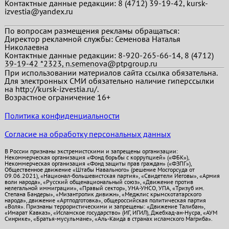
Контактные данные редакции: 8 (4712) 39-19-42, kursk-
izvestia@yandex.ru
По вопросам размещения рекламы обращаться:
Директор рекламной службы: Семенова Наталья
Николаевна
Контактные данные редакции: 8-920-265-66-14, 8 (4712)
39-19-42 *2323, n.semenova@ptpgroup.ru
При использовании материалов сайта ссылка обязательна.
Для электронных СМИ обязательно наличие гиперссылки
на http://kursk-izvestia.ru/.
Возрастное ограничение 16+
Политика конфиденциальности
Согласие на обработку персональных данных
В России признаны экстремистскими и запрещены организации:
Некоммерческая организация «Фонд борьбы с коррупцией» («ФБК»),
Некоммерческая организация «Фонд защиты прав граждан» («ФЗПГ»),
Общественное движение «Штабы Навального» (решение Мосгорсуда от
09.06.2021), «Национал-большевистская партия», «Свидетели Иеговы», «Армия
воли народа», «Русский общенациональный союз», «Движение против
нелегальной иммиграции», «Правый сектор», УНА-УНСО, УПА, «Тризуб им.
Степана Бандеры», «Мизантропик дивижн», «Меджлис крымскотатарского
народа», движение «Артподготовка», общероссийская политическая партия
«Воля». Признаны террористическими и запрещены: «Движение Талибан»,
«Имарат Кавказ», «Исламское государство» (ИГ, ИГИЛ), Джебхад-ан-Нусра, «АУМ
Синрике», «Братья-мусульмане», «Аль-Каида в странах исламского Магриба».