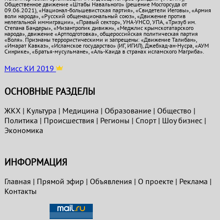
Общественное движение «Штабы Навального» (решение Мосгорсуда от
09.06.2021), «Национал-большевистская партия», «Свидетели Иеговы», «Армия
воли народа», «Русский общенациональный союз», «Движение против
нелегальной иммиграции», «Правый сектор», УНА-УНСО, УПА, «Тризуб им.
Степана Бандеры», «Мизантропик дивижн», «Меджлис крымскотатарского
народа», движение «Артподготовка», общероссийская политическая партия
«Воля». Признаны террористическими и запрещены: «Движение Талибан»,
«Имарат Кавказ», «Исламское государство» (ИГ, ИГИЛ), Джебхад-ан-Нусра, «АУМ
Синрике», «Братья-мусульмане», «Аль-Каида в странах исламского Магриба».
Мисс КИ 2019
ОСНОВНЫЕ РАЗДЕЛЫ
ЖКХ
|
Культура
|
Медицина
|
Образование
|
Общество
|
Политика
|
Проиcшествия
|
Регионы
|
Спорт
|
Шоу бизнес
|
Экономика
ИНФОРМАЦИЯ
Главная
|
Прямой эфир
|
Объявления
|
О проекте
|
Реклама
|
Контакты