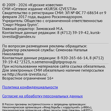
© 2009 - 2026 «Курские известия»
СМИ «Сетевое издание «KURSK-IZVESTIA»
Свидетельство о регистрации СМИ: ЭЛ № ФС 77-68634 от 9
февраля 2017 года, выдано Роскомнадзором.
Учредитель: Общество с ограниченной ответственностью
"Смарт Медиа Групп".
Главный редактор:
Зимовский М.А.
Контактные данные редакции: 8 (4712) 39-19-42, kursk-
izvestia@yandex.ru
По вопросам размещения рекламы обращаться:
Директор рекламной службы: Семенова Наталья
Николаевна
Контактные данные редакции: 8-920-265-66-14, 8 (4712)
39-19-42 *2323, n.semenova@ptpgroup.ru
При использовании материалов сайта ссылка обязательна.
Для электронных СМИ обязательно наличие гиперссылки
на http://kursk-izvestia.ru/.
Возрастное ограничение 16+
Политика конфиденциальности
Согласие на обработку персональных данных
В России признаны экстремистскими и запрещены организации:
Некоммерческая организация «Фонд борьбы с коррупцией» («ФБК»),
Некоммерческая организация «Фонд защиты прав граждан» («ФЗПГ»),