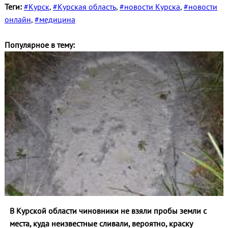
Теги:
#Курск
,
#Курская область
,
#новости Курска
,
#новости
онлайн
,
#медицина
Популярное в тему:
В Курской области чиновники не взяли пробы земли с
места, куда неизвестные сливали, вероятно, краску