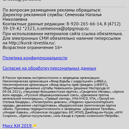
По вопросам размещения рекламы обращаться:
Директор рекламной службы: Семенова Наталья
Николаевна
Контактные данные редакции: 8-920-265-66-14, 8 (4712)
39-19-42 *2323, n.semenova@ptpgroup.ru
При использовании материалов сайта ссылка обязательна.
Для электронных СМИ обязательно наличие гиперссылки
на http://kursk-izvestia.ru/.
Возрастное ограничение 16+
Политика конфиденциальности
Согласие на обработку персональных данных
В России признаны экстремистскими и запрещены организации:
Некоммерческая организация «Фонд борьбы с коррупцией» («ФБК»),
Некоммерческая организация «Фонд защиты прав граждан» («ФЗПГ»),
Общественное движение «Штабы Навального» (решение Мосгорсуда от
09.06.2021), «Национал-большевистская партия», «Свидетели Иеговы», «Армия
воли народа», «Русский общенациональный союз», «Движение против
нелегальной иммиграции», «Правый сектор», УНА-УНСО, УПА, «Тризуб им.
Степана Бандеры», «Мизантропик дивижн», «Меджлис крымскотатарского
народа», движение «Артподготовка», общероссийская политическая партия
«Воля». Признаны террористическими и запрещены: «Движение Талибан»,
«Имарат Кавказ», «Исламское государство» (ИГ, ИГИЛ), Джебхад-ан-Нусра, «АУМ
Синрике», «Братья-мусульмане», «Аль-Каида в странах исламского Магриба».
Мисс КИ 2019